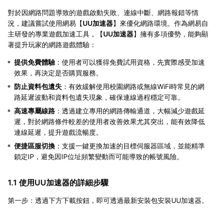
對於因網路問題導致的遊戲啟動失敗、連線中斷、網路報錯等情
況，建議嘗試使用網易【
UU加速器
】來優化網路環境。作為網易自
主研發的專業遊戲加速工具，【
UU加速器
】擁有多項優勢，能夠顯
著提升玩家的網路遊戲體驗：
提供免費體驗
：使用者可以獲得免費試用資格，先實際感受加速
效果，再決定是否購買服務。
防止資料包遺失
：有效緩解使用校園網路或無線WiFi時常見的網
路延遲波動和資料包遺失現象，確保連線過程穩定可靠。
高速專屬線路
：透過建立專用的網路傳輸通道，大幅減少遊戲延
遲，對於網路條件較差的使用者改善效果尤其突出，能有效降低
連線延遲，提升遊戲流暢度。
便捷區服切換
：支援一鍵更換加速的目標伺服器區域，並能精準
鎖定IP，避免因IP位址頻繁變動而可能導致的帳號風險。
1.1 使用UU加速器的詳細步驟
第一步：透過下方下載按鈕，即可透過最新安裝包安裝UU加速器。