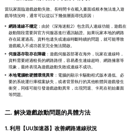
當玩家面臨遊戲啟動失敗、長時間卡在載入畫面或根本無法進入遊
戲等情況時，通常可以從以下幾個層面尋找原因：
網路連線不穩定
：由於《深海迷航2》包含四人連線功能，遊戲在
啟動階段需要與官方伺服器進行通訊驗證。如果玩家本地的網路
存在延遲過高、資料包遺失或連線時斷時續的問題，就可能導致
遊戲載入不成功甚至完全無法開啟。
伺服器存取存在障礙
：遊戲伺服器部署在海外，玩家在連線時，
資料需要經過較長的網路路徑，容易產生連線超時、網路擁塞等
現象，最終表現為遊戲啟動失敗或連線不成功。
本地電腦軟硬體環境異常
：電腦的顯示卡驅動程式版本過低、必
要的系統運行庫檔案缺失，或者背景執行的其他軟體與遊戲發生
衝突，同樣可能引發遊戲啟動異常，出現閃退、卡死在初始畫面
等問題。
二. 解決遊戲啟動問題的具體方法
1. 利用【
UU加速器
】改善網路連線狀況