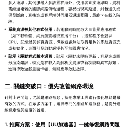
多人連線，其伺服器大多設置在海外。使用者直接連線時，資料
需經過複雜的國際網路傳輸過程，容易出現高延遲、封包遺失或
偶發斷線，直接造成客戶端與伺服器通訊受阻，最終卡在載入階
段。
系統資源被其他程式佔用
：若電腦同時開啟大量背景應用程式
（如下載軟體、網頁瀏覽器或直播平台），這些程序會競爭
CPU、記憶體與頻寬資源，導致遊戲無法取得足夠的系統資源完
成初始化，進而引發啟動緩慢甚至無回應情況。
顯示卡驅動程式版本過舊
：顯示卡驅動未即時更新，容易造成圖
形渲染錯誤，特別是在載入高解析度資源或新功能時異常頻繁，
進而導致遊戲畫面卡頓、無回應等啟動故障。
二. 關鍵突破口：優先改善網路環境
針對上述問題，尤其是網路瓶頸，採用專業工具進行優化無疑是最
有效的方式。在眾多方案中，選擇專門的網路加速服務，是提升連
線穩定性與速度的首選。
1. 推薦方案：使用【
UU加速器
】一鍵修復網路問題