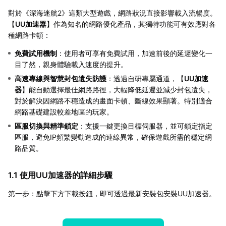
對於《深海迷航2》這類大型遊戲，網路狀況直接影響載入流暢度。
【
UU加速器
】作為知名的網路優化產品，其獨特功能可有效應對各
種網路卡頓：
免費試用機制
：使用者可享有免費試用，加速前後的延遲變化一
目了然，親身體驗載入速度的提升。
高速專線與智慧封包遺失防護
：透過自研專屬通道，【
UU加速
器
】能自動選擇最佳網路路徑，大幅降低延遲並減少封包遺失，
對於解決因網路不穩造成的畫面卡頓、斷線效果顯著。特別適合
網路基礎建設較差地區的玩家。
區服切換與精準鎖定
：支援一鍵更換目標伺服器，並可鎖定指定
區服，避免IP頻繁變動造成的連線異常，確保遊戲所需的穩定網
路品質。
1.1 使用UU加速器的詳細步驟
第一步：點擊下方下載按鈕，即可透過最新安裝包安裝UU加速器。