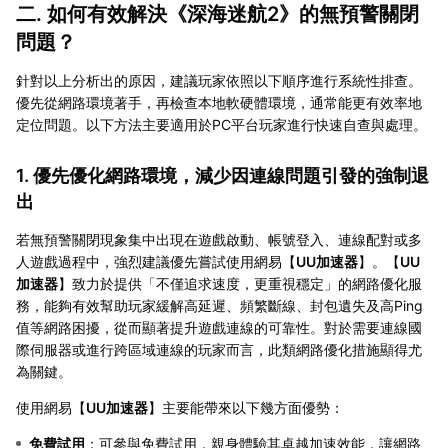
二. 如何有效解決《深海迷航2》的無預警關閉
問題？
針對以上分析出的原因，建議玩家依照以下順序進行系統性排查。
優先從網路環境著手，再檢查本地軟硬體環境，通常能更有效率地
定位問題。以下方法主要適用於PC平台玩家進行快速自查與處理。
1. 優先優化網路環境，減少因連線問題引發的強制退
出
若無預警關閉現象集中出現在遊戲啟動、帳號登入、連線配對或多
人遊戲過程中，強烈建議優先嘗試使用網易【
UU加速器
】。【
UU
加速器
】致力於提供「不僅追求速度，更重視穩定」的網路優化服
務，能夠有效幫助玩家緩解高延遲、頻繁斷線、封包遺失及高Ping
值等網路困擾，從而顯著提升遊戲連線的可靠性。對於需要連線國
際伺服器或進行跨區域連線的玩家而言，此類網路優化措施顯得尤
為關鍵。
使用網易【
UU加速器
】主要能帶來以下幾方面優勢：
免費試用
：可參與免費試用，親身體驗其卓越加速效能，讓網路