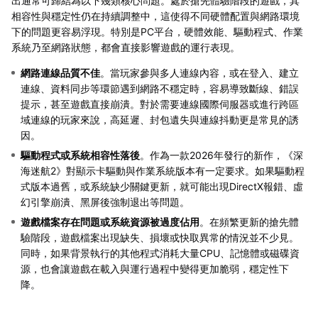
出通常可歸結為以下幾類核心問題。處於搶先體驗階段的遊戲，其
相容性與穩定性仍在持續調整中，這使得不同硬體配置與網路環境
下的問題更容易浮現。特別是PC平台，硬體效能、驅動程式、作業
系統乃至網路狀態，都會直接影響遊戲的運行表現。
網路連線品質不佳
。當玩家參與多人連線內容，或在登入、建立
連線、資料同步等環節遇到網路不穩定時，容易導致斷線、錯誤
提示，甚至遊戲直接崩潰。對於需要連線國際伺服器或進行跨區
域連線的玩家來說，高延遲、封包遺失與連線抖動更是常見的誘
因。
驅動程式或系統相容性落後
。作為一款2026年發行的新作，《深
海迷航2》對顯示卡驅動與作業系統版本有一定要求。如果驅動程
式版本過舊，或系統缺少關鍵更新，就可能出現DirectX報錯、虛
幻引擎崩潰、黑屏後強制退出等問題。
遊戲檔案存在問題或系統資源被過度佔用
。在頻繁更新的搶先體
驗階段，遊戲檔案出現缺失、損壞或快取異常的情況並不少見。
同時，如果背景執行的其他程式消耗大量CPU、記憶體或磁碟資
源，也會讓遊戲在載入與運行過程中變得更加脆弱，穩定性下
降。