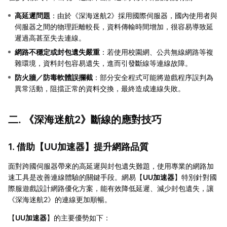
高延遲問題
：由於《深海迷航2》採用國際伺服器，國內使用者與
伺服器之間的物理距離較長，資料傳輸時間增加，很容易導致延
遲過高甚至失去連線。
網路不穩定或封包遺失嚴重
：若使用校園網、公共無線網路等複
雜環境，資料封包容易遺失，進而引發斷線等連線故障。
防火牆／防毒軟體誤攔截
：部分安全程式可能將遊戲程序誤判為
異常活動，阻擋正常的資料交換，最終造成連線失敗。
二. 《深海迷航2》斷線的應對技巧
1. 借助【
UU加速器
】提升網路品質
面對跨國伺服器帶來的高延遲與封包遺失難題，使用專業的網路加
速工具是改善連線體驗的關鍵手段。網易【
UU加速器
】特別針對國
際服遊戲設計網路優化方案，能有效降低延遲、減少封包遺失，讓
《深海迷航2》的連線更加順暢。
【
UU加速器
】的主要優勢如下：