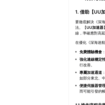
1. 借助【
UU
要徹底解決《深
法。【
UU加速器
線，準確應對高
在優化《深海迷航
免費體驗機會
強化連線穩定
行改善。
專屬加速通道
如部分東北、
便捷伺服器管
而可能引發的