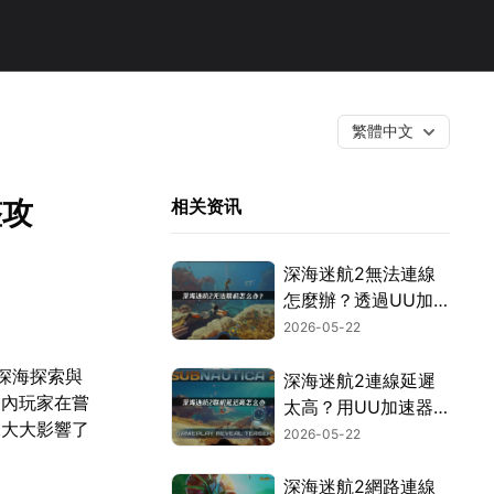
繁體中文
整攻
相关资讯
深海迷航2無法連線
怎麼辦？透過UU加
速器就能在異星水域
2026-05-22
中順暢探索！
深海探索與
深海迷航2連線延遲
國內玩家在嘗
太高？用UU加速器
況大大影響了
讓你順暢遊玩！
2026-05-22
深海迷航2網路連線