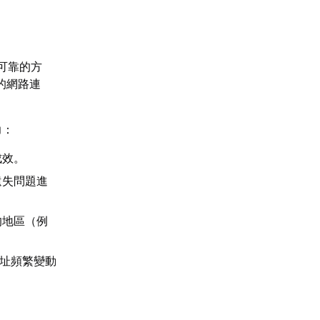
可靠的方
的網路連
力：
成效。
遺失問題進
的地區（例
位址頻繁變動