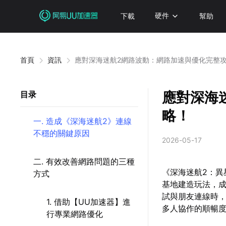
下載
硬件
幫助
首頁
資訊
應對深海迷航2網路波動：網路加速與優化完整
應對深海
目录
略！
一. 造成《深海迷航2》連線
不穩的關鍵原因
2026-05-17
二. 有效改善網路問題的三種
《深海迷航2：
方式
基地建造玩法，
試與朋友連線時
1. 借助【UU加速器】進
多人協作的順暢
行專業網路優化