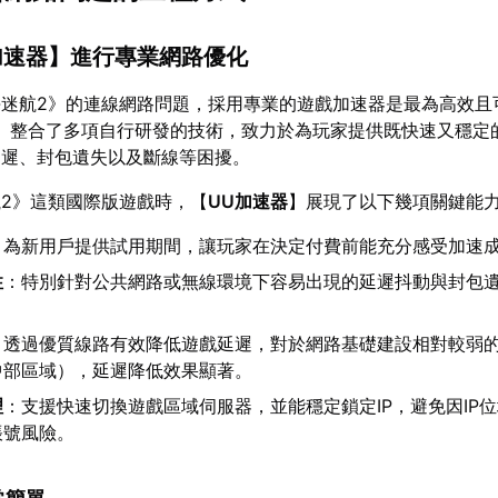
加速器
】進行專業網路優化
海迷航2》的連線網路問題，採用專業的遊戲加速器是最為高效且
】整合了多項自行研發的技術，致力於為玩家提供既快速又穩定
延遲、封包遺失以及斷線等困擾。
2》這類國際版遊戲時，【
UU加速器
】展現了以下幾項關鍵能
：為新用戶提供試用期間，讓玩家在決定付費前能充分感受加速
性
：特別針對公共網路或無線環境下容易出現的延遲抖動與封包
：透過優質線路有效降低遊戲延遲，對於網路基礎建設相對較弱
中部區域），延遲降低效果顯著。
理
：支援快速切換遊戲區域伺服器，並能穩定鎖定IP，避免因IP
帳號風險。