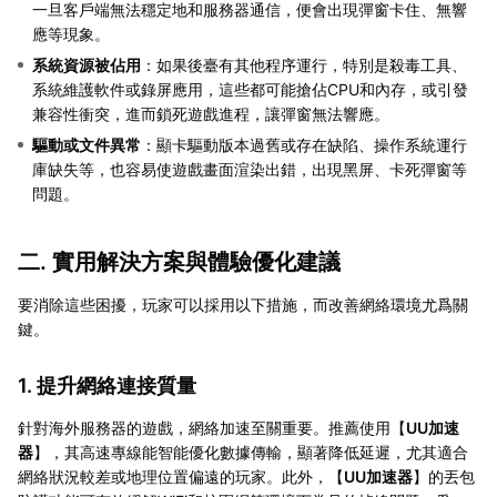
一旦客戶端無法穩定地和服務器通信，便會出現彈窗卡住、無響
應等現象。
系統資源被佔用
：如果後臺有其他程序運行，特別是殺毒工具、
系統維護軟件或錄屏應用，這些都可能搶佔CPU和內存，或引發
兼容性衝突，進而鎖死遊戲進程，讓彈窗無法響應。
驅動或文件異常
：顯卡驅動版本過舊或存在缺陷、操作系統運行
庫缺失等，也容易使遊戲畫面渲染出錯，出現黑屏、卡死彈窗等
問題。
二. 實用解決方案與體驗優化建議
要消除這些困擾，玩家可以採用以下措施，而改善網絡環境尤爲關
鍵。
1. 提升網絡連接質量
針對海外服務器的遊戲，網絡加速至關重要。推薦使用【
UU加速
器
】，其高速專線能智能優化數據傳輸，顯著降低延遲，尤其適合
網絡狀況較差或地理位置偏遠的玩家。此外，【
UU加速器
】的丟包