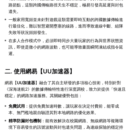
路節點，這類跨國傳輸路徑天生不穩定，極易引發高延遲與封包
遺失。
一般家用寬頻並未針對遊戲這類需要即時互動的跨國數據傳輸進
行最佳化，難以智慧避開壅塞的線路，進而導致連線中斷、組隊
失敗等狀況頻頻發生。
在多人合作模式中，必須即時同步大量玩家的行為與世界狀態資
訊，即使是微小的網路波動，也可能導致畫面瞬間凍結或指令延
遲。
二. 使用網易【
UU加速器
】
網易【
UU加速器
】融合了其自主研發的多項核心技術，特別針對
《深海迷航2》的數據傳輸特性進行深度調校，致力於提供「快速且
穩定」的網路加速服務。其關鍵優勢包括：
免費試用
：提供免費加速時數，讓玩家在決定付費前，能零成
本、無門檻地親自驗證其對本地網路的優化效果。
精準防漏封包機制
：能有效解決在校園網路、無線網路等複雜環
境下容易發生的訊號波動與封包遺失問題，為連線探險的穩定持