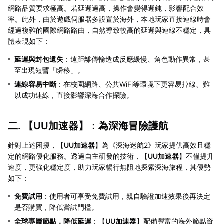
網路品質要求極高。若延遲過高，操作會變得遲鈍，影響配合效
率。此外，由於遊戲伺服器多設置於海外，本地玩家直接連線時會
經過複雜的國際網路路由，自然導致較高的延遲與連線不穩定，具
體表現如下：
延遲與封包遺失
：遠距離傳輸造成反應緩慢、角色動作異常，甚
至出現短暫「瞬移」。
連線容易中斷
：在校園網路、公共WiFi等環境下更容易掉線、難
以成功連線，直接影響深海合作探險。
二. 【
UU加速器
】：為深海冒險護航
針對上述困擾，【
UU加速器
】為《深海迷航2》玩家提供高效且穩
定的網路優化服務。透過自主研發的技術，【
UU加速器
】不僅提升
速度，更強化穩定度，助力玩家暢行無阻地探索深海旅程，其優勢
如下：
免費試用
：使用者可享受免費試用，親自驗證加速效果後再決定
是否購買，降低嘗試門檻。
全球專屬節點，降低延遲
：【
UU加速器
】配備豐富的海外節點資