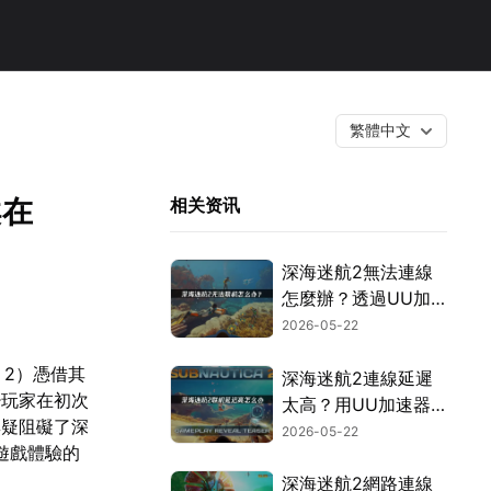
繁體中文
案在
相关资讯
深海迷航2無法連線
怎麼辦？透過UU加
速器就能在異星水域
2026-05-22
中順暢探索！
 2）憑借其
深海迷航2連線延遲
少玩家在初次
太高？用UU加速器
無疑阻礙了深
讓你順暢遊玩！
2026-05-22
遊戲體驗的
深海迷航2網路連線