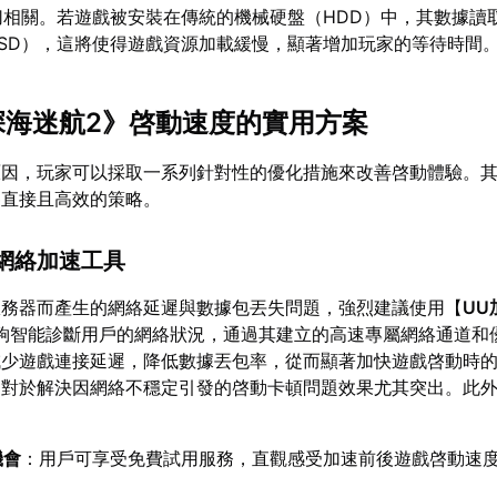
切相關。若遊戲被安裝在傳統的機械硬盤（HDD）中，其數據讀
SSD），這將使得遊戲資源加載緩慢，顯著增加玩家的等待時間
《深海迷航2》啓動速度的實用方案
原因，玩家可以採取一系列針對性的優化措施來改善啓動體驗。
爲直接且高效的策略。
的網絡加速工具
服務器而產生的網絡延遲與數據包丟失問題，強烈建議使用【
UU
夠智能診斷用戶的網絡狀況，通過其建立的高速專屬網絡通道和
減少遊戲連接延遲，降低數據丟包率，從而顯著加快遊戲啓動時
對於解決因網絡不穩定引發的啓動卡頓問題效果尤其突出。此外
機會
：用戶可享受免費試用服務，直觀感受加速前後遊戲啓動速