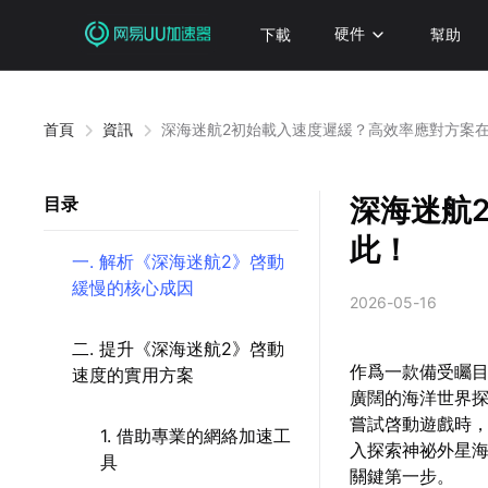
下載
硬件
幫助
首頁
資訊
深海迷航2初始載入速度遲緩？高效率應對方案
深海迷航
目录
此！
一. 解析《深海迷航2》啓動
緩慢的核心成因
2026-05-16
二. 提升《深海迷航2》啓動
作爲一款備受矚目的
速度的實用方案
廣闊的海洋世界
嘗試啓動遊戲時
1. 借助專業的網絡加速工
入探索神祕外星海
具
關鍵第一步。