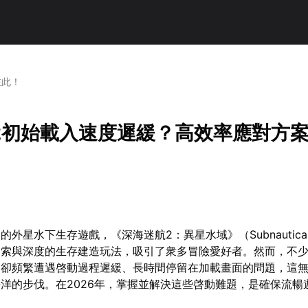
在此！
2初始載入速度遲緩？高效率應對方
外星水下生存遊戲，《深海迷航2：異星水域》（Subnautica
探索與深度的生存建造玩法，吸引了衆多冒險愛好者。然而，不
，卻頻繁遭遇啓動過程遲緩、長時間停留在加載畫面的問題，這
洋的步伐。在2026年，掌握並解決這些啓動難題，是確保流暢