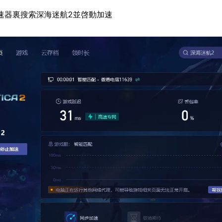
速器裏搜索深海迷航2並啓動加速