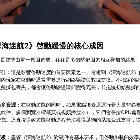
《深海迷航2》啓動緩慢的核心成因
間長並非由單一原因造成，往往是多個關鍵因素相互疊加的結果
不佳
：這是影響啓動速度的首要因素之一。考慮到《深海迷航2》
國內玩家在啓動時通常需要進行網絡驗證與數據交換。不穩定的
及數據包丟失，都會讓啓動驗證環節變得冗長，並拖慢初始數據
過多資源
：在啓動遊戲的同時，如果電腦後臺還運行着大量非必
載軟件、多個瀏覽器標籤頁或視頻播放器），它們會爭搶CPU處
帶寬。這直接導致遊戲啓動進程無法獲得足夠的系統資源支持，
短板
：盡管《深海迷航2》對硬件有基本要求，但啓動加載的效率