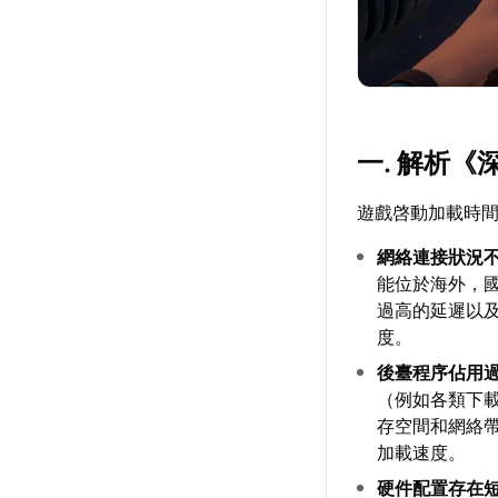
一. 解析
遊戲啓動加載時
網絡連接狀況
能位於海外，
過高的延遲以
度。
後臺程序佔用
（例如各類下
存空間和網絡
加載速度。
硬件配置存在