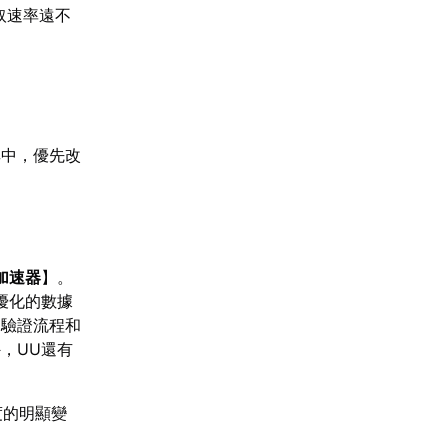
取速率遠不
。
其中，優先改
加速器
】。
優化的數據
的驗證流程和
，UU還有
度的明顯變