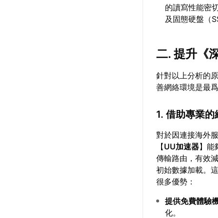
的讀寫性能密
及固態硬盤（
二. 提升
針對以上分析的
善網絡環境是最
1. 借助專業
對於因連接海外
【
UU加速器
】能
傳輸路由，有效
初始數據加載。這
很多優勢：
提供免費體驗
化。