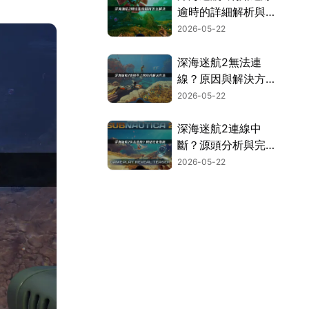
逾時的詳細解析與加
速優化方案！
2026-05-22
深海迷航2無法連
線？原因與解決方法
一次看！
2026-05-22
深海迷航2連線中
斷？源頭分析與完整
解決方案大公開！
2026-05-22