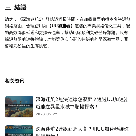
三. 結語
總之，《深海迷航2》登錄過程長時間卡在加載畫面的根本多半源於
網絡層面。合理使用如【
UU加速器
】這樣的專業網絡優化工具，能
夠高效降低延遲和數據丟包率，幫助玩家順利突破登錄難題。只有
暢通無阻的連接體驗，才能讓你安心潛入神祕的外星深海世界，開
啓精彩紛呈的生存挑戰。
相关资讯
深海迷航2無法連線怎麼辦？透過UU加速器
就能在異星水域中順暢探索！
2026-05-22
深海迷航2連線延遲太高？用UU加速器讓你
順暢遊玩！