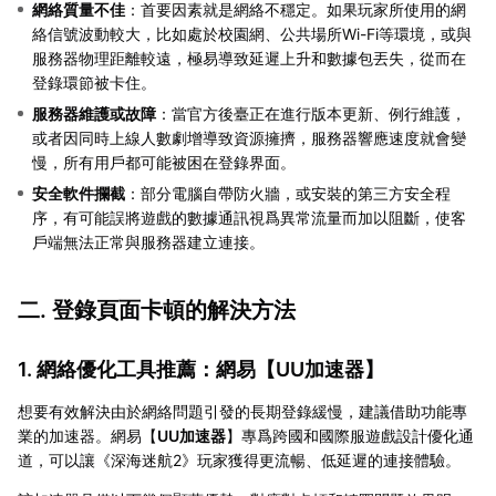
網絡質量不佳
：首要因素就是網絡不穩定。如果玩家所使用的網
絡信號波動較大，比如處於校園網、公共場所Wi-Fi等環境，或與
服務器物理距離較遠，極易導致延遲上升和數據包丟失，從而在
登錄環節被卡住。
服務器維護或故障
：當官方後臺正在進行版本更新、例行維護，
或者因同時上線人數劇增導致資源擁擠，服務器響應速度就會變
慢，所有用戶都可能被困在登錄界面。
安全軟件攔截
：部分電腦自帶防火牆，或安裝的第三方安全程
序，有可能誤將遊戲的數據通訊視爲異常流量而加以阻斷，使客
戶端無法正常與服務器建立連接。
二. 登錄頁面卡頓的解決方法
1. 網絡優化工具推薦：網易【
UU加速器
】
想要有效解決由於網絡問題引發的長期登錄緩慢，建議借助功能專
業的加速器。網易【
UU加速器
】專爲跨國和國際服遊戲設計優化通
道，可以讓《深海迷航2》玩家獲得更流暢、低延遲的連接體驗。