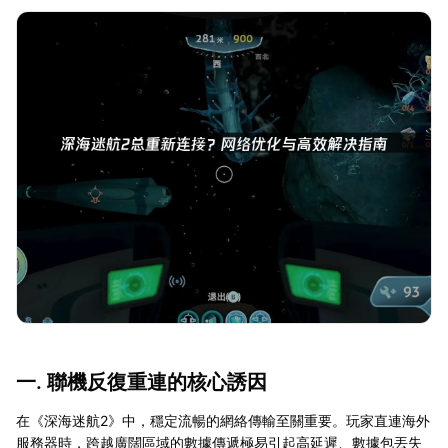
一. 聯機反復重連的核心誘因
在《深海迷航2》中，穩定流暢的網絡傳輸至關重要。玩家直連海外
服務器時，跨越廣闊區域的數據傳遞極易引起高延遲、數據包丟失