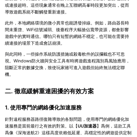
或連接超時。這些現象通常在晚上互聯網高峯時段更加突出，從而
導致遊戲系統不斷觸發重新連接。
此外，本地網絡環境的微小異常也能誘發掉線。例如，路由器長時
間未重啓、WiFi信號減弱、後臺程序大幅搶佔寬帶資源，都會影響
遊戲中的實時通信。哪怕只有短暫的網絡不穩定，也可能在需要持
續連接的場景下造成會話崩潰。
與此同時，一些操作系統防護措施或殺毒軟件的誤攔截也不可忽
視。Windows防火牆與安全工具有時將遊戲進程識別爲風險應用，
阻斷正常的數據交換，致使玩家雖可進入遊戲但始終無法穩定聯
機。
二. 徹底緩解重連困擾的有效方案
1. 使用專門的網絡優化加速服務
針對遠程服務器路徑復雜導致的各類問題，使用專門的網絡優化加
速服務是當前最行之有效的對策。以【
UU加速器
】爲例，這款工具
爲像《深海迷航2》這樣高度依賴低延遲、高穩定性的網遊提供定制