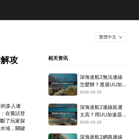
繁體中文
排解攻
相关资讯
深海迷航2無法連線
怎麼辦？透過UU加
速器就能在異星水域
2026-05-22
中順暢探索！
勝的多人連
深海迷航2連線延遲
家：在嘗試登
太高？用UU加速器
打斷了玩家探
讓你順暢遊玩！
2026-05-22
秘水域，關鍵
深海迷航2網路連線