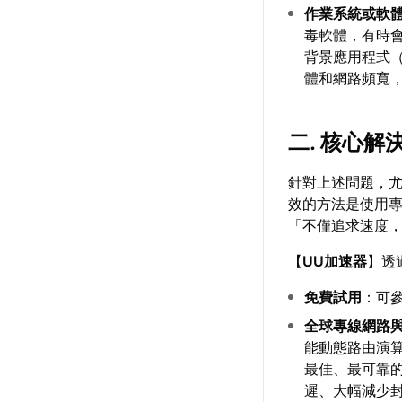
作業系統或軟
毒軟體，有時
背景應用程式
體和網路頻寬
二. 核心
針對上述問題，
效的方法是使用
「不僅追求速度
【
UU加速器
】透
免費試用
：可
全球專線網路
能動態路由演
最佳、最可靠
遲、大幅減少