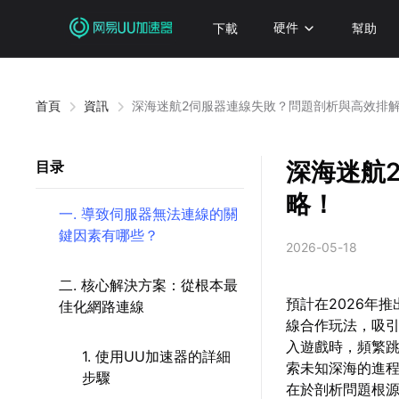
下載
硬件
幫助
首頁
資訊
深海迷航2伺服器連線失敗？問題剖析與高效排
深海迷航
目录
略！
一. 導致伺服器無法連線的關
鍵因素有哪些？
2026-05-18
二. 核心解決方案：從根本最
預計在2026年
佳化網路連線
線合作玩法，吸
入遊戲時，頻繁
1. 使用UU加速器的詳細
索未知深海的進
步驟
在於剖析問題根