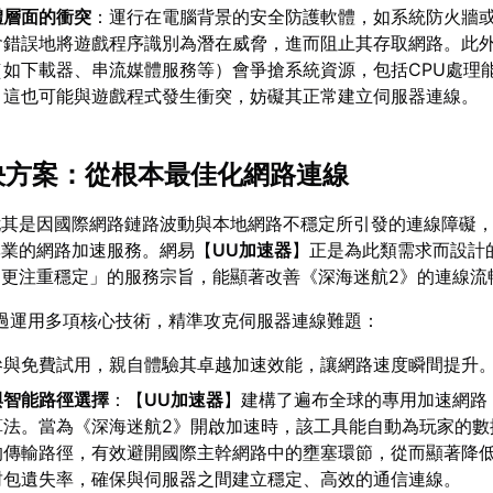
體層面的衝突
：運行在電腦背景的安全防護軟體，如系統防火牆
會錯誤地將遊戲程序識別為潛在威脅，進而阻止其存取網路。此
（如下載器、串流媒體服務等）會爭搶系統資源，包括CPU處理
，這也可能與遊戲程式發生衝突，妨礙其正常建立伺服器連線。
解決方案：從根本最佳化網路連線
尤其是因國際網路鏈路波動與本地網路不穩定所引發的連線障礙
專業的網路加速服務。網易【
UU加速器
】正是為此類需求而設計
，更注重穩定」的服務宗旨，能顯著改善《深海迷航2》的連線流
過運用多項核心技術，精準攻克伺服器連線難題：
參與免費試用，親自體驗其卓越加速效能，讓網路速度瞬間提升
與智能路徑選擇
：【
UU加速器
】建構了遍布全球的專用加速網路
算法。當為《深海迷航2》開啟加速時，該工具能自動為玩家的數
的傳輸路徑，有效避開國際主幹網路中的壅塞環節，從而顯著降
封包遺失率，確保與伺服器之間建立穩定、高效的通信連線。