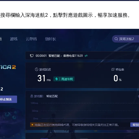
搜尋欄輸入深海迷航2，點擊對應遊戲圖示，暢享加速服務。