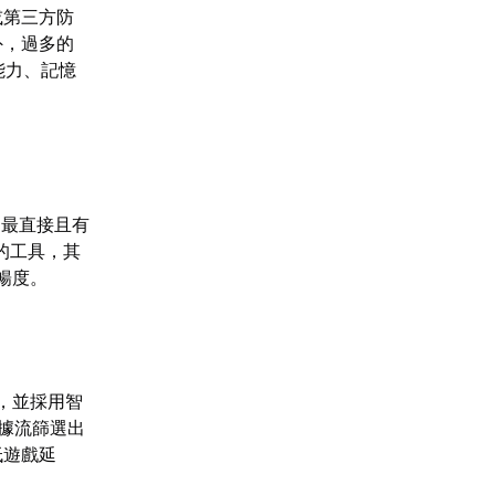
或第三方防
外，過多的
能力、記憶
，最直接且有
的工具，其
暢度。
。
，並採用智
據流篩選出
低遊戲延