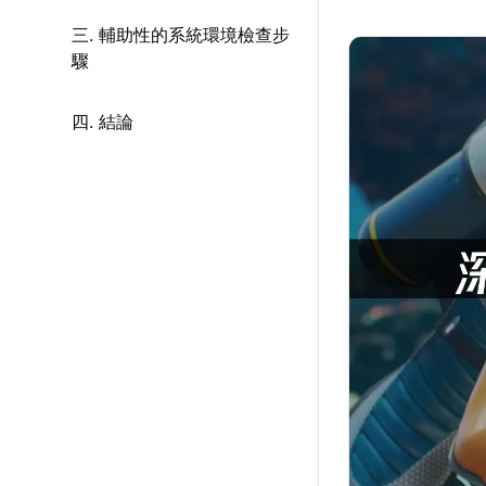
三. 輔助性的系統環境檢查步
驟
四. 結論