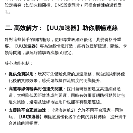
設定衝突（如防火牆阻擋、DNS設定異常）同樣會使連線過程受
阻。
二. 高效解方：【
UU加速器
】助你順暢連線
針對這些棘手的網路瓶頸，使用專業級網路優化工具變得格外重
要。【
UU加速器
】專為遊戲情境打造，能有效緩解延遲、斷線、卡
頓等問題，讓連線體驗既流暢又穩定。
核心功能包括：
提供免費試用
：玩家可先體驗免費的加速服務，親自測試網路優
化後的實際效果，感受遊戲操作流暢度的明顯提升。
高速專線傳輸與封包遺失防護
：採用自研技術建立高速網路通
道，大幅降低因距離造成的延遲，同時有效屏蔽網路抖動與封包
遺失風險，遠端及邊緣地區用戶也能享有穩定連線。
支援跨平台互連加速
：《深海迷航2》允許不同平台玩家一同遊
玩，【
UU加速器
】則從底層優化各平台間的資料傳輸，提升跨平
台連線的順暢度。