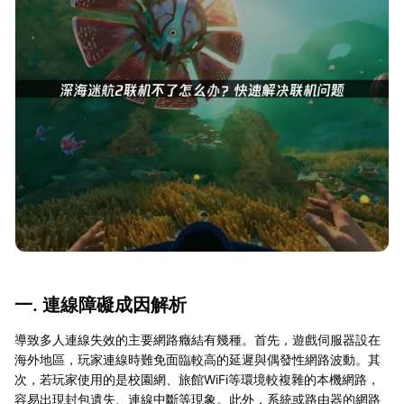
一. 連線障礙成因解析
導致多人連線失效的主要網路癥結有幾種。首先，遊戲伺服器設在
海外地區，玩家連線時難免面臨較高的延遲與偶發性網路波動。其
次，若玩家使用的是校園網、旅館WiFi等環境較複雜的本機網路，
容易出現封包遺失、連線中斷等現象。此外，系統或路由器的網路