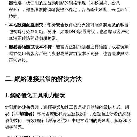
器較遠，或使用的是波動明顯的網絡環境（如校園網、公共
WiFi），都會讓數據傳輸變得不穩定，容易產生延遲、丟包甚至
掉線。
本地設備配置衝突
：部分安全軟件或防火牆可能會將遊戲的數據
包視爲可疑並阻斷。另外，如果DNS設置有誤，也會導致客戶端
無法正確訪問遊戲服務器。
服務器維護或版本不符
：若官方正對服務器進行維護，或者玩家
還在使用舊版客戶端而與服務器當前版本不同步，也會造成無法
正常連接。
二. 網絡連接異常的解決方法
1. 網絡優化工具助力暢玩
針對網絡連接異常，選擇專業加速工具是提升體驗的最快方式。網
易【
UU加速器
】專爲國際服和跨區遊戲設計，通過自主研發的網絡
優化技術，有效緩解《深海迷航2》中經常遇到的高延遲、掉線和卡
頓等問題。