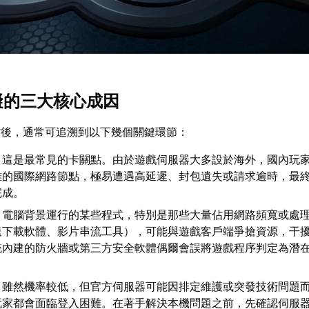
障礙的三大核心成因
背後，通常可追溯到以下幾個關鍵環節：
：這是最常見的卡關點。由於遊戲伺服器大多設於海外，國內玩
雜的國際網路節點，極易遭遇高延遲、封包遺失或請求逾時，最
完成。
：電腦背景運行的某些程式，特別是那些大量佔用網路頻寬或處
速下載軟體、影片串流工具），可能與遊戲客戶端爭搶資源，干
統內建的防火牆或第三方安全軟體偶爾會誤將遊戲程序判定為潛
：雖然機率較低，但官方伺服器可能因排定維護或突發技術問題
玩家都會面臨登入困難。在著手解決本機問題之前，先確認伺服