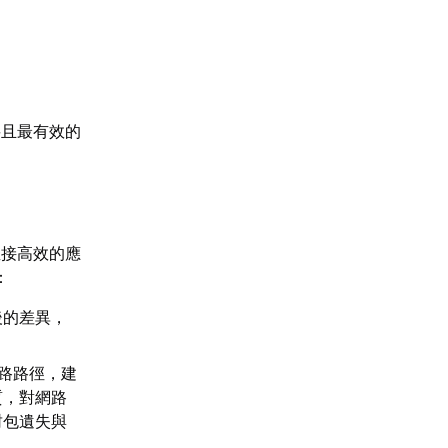
要且最有效的
直接高效的應
：
後的差異，
路路徑，建
質，對網路
封包遺失與