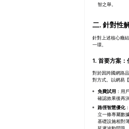
智之舉。
二. 針對
針對上述核心癥
一環。
1. 首要方案
對於因跨國網路
對方式。以網易
免費試用
：用
確認效果後再
路徑智慧優化
立一條專屬數
基礎設施相對
延遲波動問題