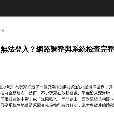
指南！
2無法登入？網路調整與系統檢查完
異星水域》為玩家打造了一個充滿未知與挑戰的外星海洋世界，其
趣推向全新層次。然而，不少玩家在啟動遊戲、準備潛入深海時
「伺服器連線中斷」或「無限載入」等問題上。面對這些技術關
—只要系統性地釐清原因並依序執行有效解法，絕大多數連線障