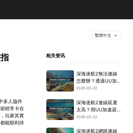
繁體中文
整指
相关资讯
深海迷航2無法連線
怎麼辦？透過UU加
速器就能在異星水域
2026-05-22
中順暢探索！
中多人協作
深海迷航2連線延遲
，卻經常卡在
太高？用UU加速器
卡，玩家其實
讓你順暢遊玩！
2026-05-22
礙都能順利排
深海迷航2網路連線