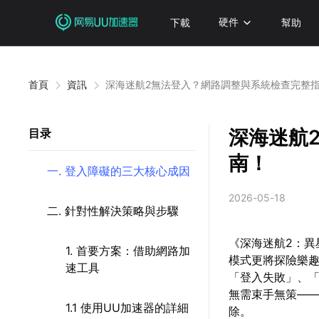
下載
硬件
幫助
首頁
資訊
深海迷航2無法登入？網路調整與系統檢查完整
深海迷航
目录
南！
一. 登入障礙的三大核心成因
2026-05-18
二. 針對性解決策略與步驟
《深海迷航2：
1. 首要方案：借助網路加
模式更將探險樂
速工具
「登入失敗」、
無需束手無策—
1.1 使用UU加速器的詳細
除。