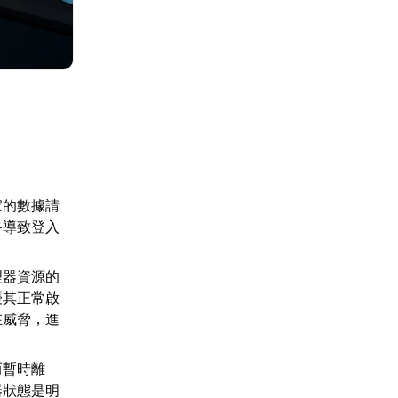
家的數據請
終導致登入
理器資源的
擾其正常啟
在威脅，進
而暫時離
器狀態是明