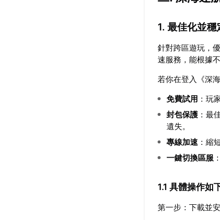
1. 最佳化並
針對跨區遊玩，
速服務，能根據
若你在登入《深海
免費試用
：玩
封包保護
：最
遺失。
專線加速
：縮
一鍵切換區服
1.1 具體操作如
第一步：下載並安