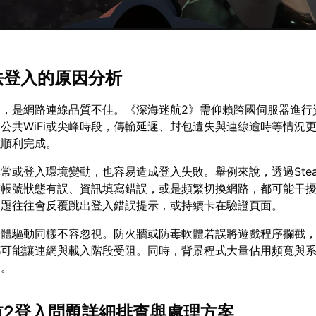
無法登入的原因分析
一，是網路連線品質不佳。《深海迷航2》需仰賴跨國伺服器進行
公共WiFi或尖峰時段，傳輸延遲、封包遺失與連線逾時等情況
以順利完成。
常或登入環境變動，也容易造成登入失敗。舉例來說，透過Ste
若帳號狀態有誤、資訊填寫錯誤，或是頻繁切換網路，都可能干
問題往往會反覆跳出登入錯誤提示，或持續卡在驗證頁面。
硬體驅動同樣不容忽視。防火牆或防毒軟體若誤將遊戲程序攔截
都可能讓連網與載入階段受阻。同時，背景程式大量佔用頻寬與
題。
迷航2登入問題詳細排查與處理方案