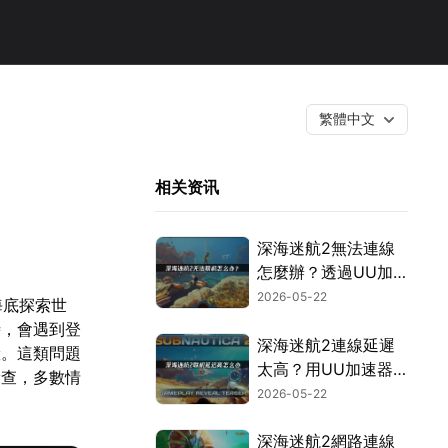
繁體中文
相关资讯
深海迷航2無法連線
怎麼辦？透過UU加
速器就能在異星水域
2026-05-22
海底探索世
中順暢探索！
時，會遇到登
深海迷航2連線延遲
驗。這類問題
太高？用UU加速器
檢查，多數情
讓你順暢遊玩！
2026-05-22
深海迷航2網路連線