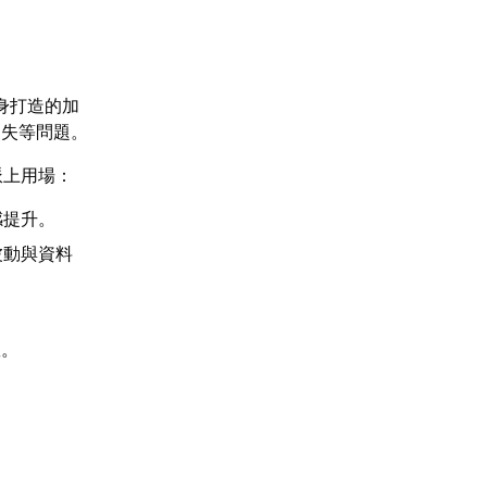
身打造的加
遺失等問題。
派上用場：
感提升。
波動與資料
敗。