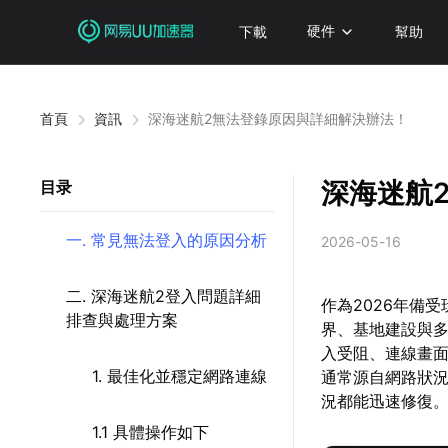
下載
硬件
幫助
首頁
資訊
深海迷航2無法登錄原因與詳細解決辦法！
深海迷航
目录
一. 常見無法登入的原因分析
2026-05-16
二. 深海迷航2登入問題詳細
作為2026年備
排查與處理方案
界、基地建設與
入受阻、連線畫
1. 最佳化並穩定網路連線
通常源自網路狀
況都能迅速修復
1.1 具體操作如下