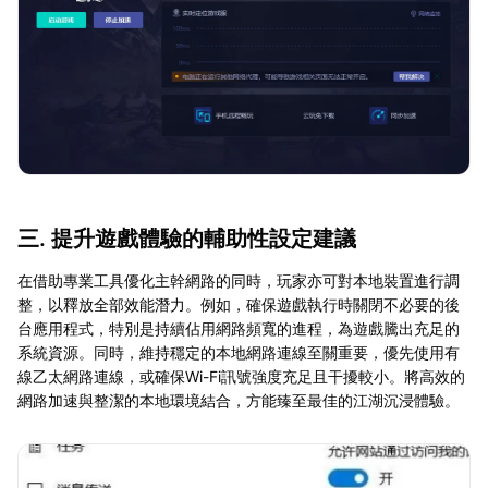
三. 提升遊戲體驗的輔助性設定建議
在借助專業工具優化主幹網路的同時，玩家亦可對本地裝置進行調
整，以釋放全部效能潛力。例如，確保遊戲執行時關閉不必要的後
台應用程式，特別是持續佔用網路頻寬的進程，為遊戲騰出充足的
系統資源。同時，維持穩定的本地網路連線至關重要，優先使用有
線乙太網路連線，或確保Wi-Fi訊號強度充足且干擾較小。將高效的
網路加速與整潔的本地環境結合，方能臻至最佳的江湖沉浸體驗。