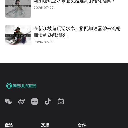
新加坡玩逆水寒避免延遲高的優化指南！
2026-07-27
在新加坡遊玩逆水寒，搭配加速器帶來流暢
順滑的遊戲體驗！
2026-07-27
產品
支持
合作