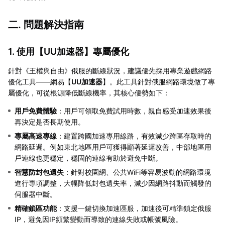
二. 問題解決指南
1. 使用【
UU加速器
】專屬優化
針對《王權與自由》俄服的斷線狀況，建議優先採用專業遊戲網路
優化工具——網易【
UU加速器
】。此工具針對俄服網路環境做了專
屬優化，可從根源降低斷線機率，其核心優勢如下：
用戶免費體驗
：用戶可領取免費試用時數，親自感受加速效果後
再決定是否長期使用。
專屬高速專線
：建置跨國加速專用線路，有效減少跨區存取時的
網路延遲。例如東北地區用戶可獲得顯著延遲改善，中部地區用
戶連線也更穩定，穩固的連線有助於避免中斷。
智慧防封包遺失
：針對校園網、公共WiFi等容易波動的網路環境
進行專項調整，大幅降低封包遺失率，減少因網路抖動而觸發的
伺服器中斷。
精確鎖區功能
：支援一鍵切換加速區服，加速後可精準鎖定俄服
IP，避免因IP頻繁變動而導致的連線失敗或帳號風險。