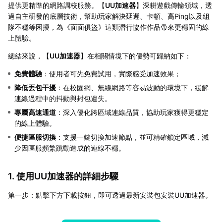
提供更精準的網路調校服務。【
UU加速器
】深耕遊戲傳輸領域，透
過自主研發的底層技術，幫助玩家解決延遲、卡頓、高Ping以及組
隊不穩等困擾，為《面面俱盜》這類潛行協作作品帶來更穩固的線
上體驗。
總結來說，【
UU加速器
】在相關情境下的優勢可歸納如下：
免費體驗
：使用者可先免費試用，實際感受加速效果；
降低丟包干擾
：在校園網、無線網路等容易波動的環境下，緩解
連線過程中的抖動與封包遺失。
專屬高速通道
：深入優化跨區域連線品質，協助玩家獲得更穩定
的線上體驗。
便捷區服切換
：支援一鍵切換加速節點，並可精確鎖定區域，減
少因區服頻繁跳動造成的連線不穩。
1. 使用UU加速器的詳細步驟
第一步：點擊下方下載按鈕，即可透過最新安裝包安裝UU加速器。