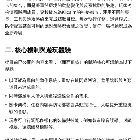
卡的集合，而是著重於環境的動態變化與反覆挑戰的樂趣。玩家將
扮演竊賊團成員，穿梭於名為Kilcairn的神祕都市，運用不同的專
長、工具與進攻路線來完成竊取目標。每次執行任務，巡邏模式、
防衛配置甚至可用的應對策略都會隨之改變，使每一場行動都成為
全新考驗。
二. 核心機制與遊玩體驗
從目前已公開的內容來看，《面面俱盜》的體驗核心可歸納為以下
幾點：
以匿蹤為導向的動作系統，重點在於閃避巡邏、善用陰影與各類
道具來達成目的。
同時滿足單人潛入與遠端連線合作的需求。
關卡架構、任務內容與防衛部署皆具動態特性，大幅提升重複挑
戰的意願。
玩家可自行調配多樣化的裝備與技能，例如製造噪音誤導、封鎖
視線、遠端觸發機關等。