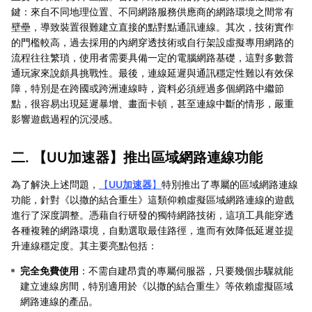
鍵：來自不同地理位置、不同網路服務供應商的網路環境之間常有
壁壘，導致裝置很難建立直接的點對點通訊連線。其次，技術實作
的門檻較高，過去採用的內網穿透技術或自行架設虛擬專用網路的
流程往往繁瑣，使用者需要具備一定的電腦網路基礎，這對多數普
通玩家來說頗具挑戰性。最後，連線延遲與通訊穩定性難以有效保
障，特別是在跨國或跨洲連線時，資料必須經過多個網路中繼節
點，很容易出現延遲暴增、畫面卡頓，甚至連線中斷的情形，嚴重
影響遊戲過程的沉浸感。
二. 【
UU加速器
】推出區域網路連線功能
為了解決上述問題，
【
UU加速器
】
特別推出了專屬的區域網路連線
功能，針對《以撒的結合重生》這類仰賴虛擬區域網路連線的遊戲
進行了深度調整。憑藉自行研發的獨特網路技術，這項工具能穿透
各種複雜的網路環境，自動選取最佳路徑，進而有效降低延遲並提
升連線穩定度。其主要亮點包括：
完全免費使用
：不需自建昂貴的專屬伺服器，只要幾個步驟就能
建立連線房間，特別適用於《以撒的結合重生》等依賴虛擬區域
網路連線的產品。