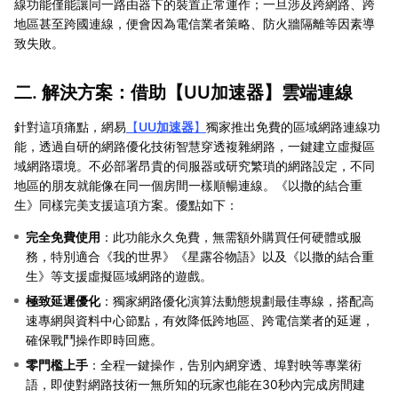
線功能僅能讓同一路由器下的裝置正常運作；一旦涉及跨網路、跨
地區甚至跨國連線，便會因為電信業者策略、防火牆隔離等因素導
致失敗。
二. 解決方案：借助【
UU加速器
】雲端連線
針對這項痛點，網易
【
UU加速器
】
獨家推出免費的區域網路連線功
能，透過自研的網路優化技術智慧穿透複雜網路，一鍵建立虛擬區
域網路環境。不必部署昂貴的伺服器或研究繁瑣的網路設定，不同
地區的朋友就能像在同一個房間一樣順暢連線。《以撒的結合重
生》同樣完美支援這項方案。優點如下：
完全免費使用
：此功能永久免費，無需額外購買任何硬體或服
務，特別適合《我的世界》《星露谷物語》以及《以撒的結合重
生》等支援虛擬區域網路的遊戲。
極致延遲優化
：獨家網路優化演算法動態規劃最佳專線，搭配高
速專網與資料中心節點，有效降低跨地區、跨電信業者的延遲，
確保戰鬥操作即時回應。
零門檻上手
：全程一鍵操作，告別內網穿透、埠對映等專業術
語，即使對網路技術一無所知的玩家也能在30秒內完成房間建