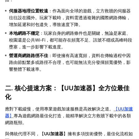
伺服器地理位置較遠
：作為面向全球的遊戲，立方救贖的伺服器
往往設在國外。玩家下載時，資料需透過複雜的國際網路傳輸，
增加延遲和封包遺失，導致速度下降。
本地網路不穩定
：玩家自身的網路條件也是關鍵，無論是家庭、
校園還是公共Wi-Fi，都可能存在頻寬不足、訊號不穩或高峰時段
壅塞，進一步影響下載進度。
營運商網路路徑不佳
：即使擁有高速寬頻，資料在傳輸過程中因
路由節點繁多或路徑不合理，也可能無法充分發揮頻寬優勢，影
響整體下載速率。
二. 核心提速方案：【
UU加速器
】全方位最佳
化
應對下載緩慢，使用專業遊戲加速服務是高效解決之道。
【
UU加速
器
】
專為遊戲網路最佳化打造，能精準解決立方救贖下載中的各類
網路瓶頸。
與傳統代理不同，【
UU加速器
】擁有多項技術優勢，最佳化流程如