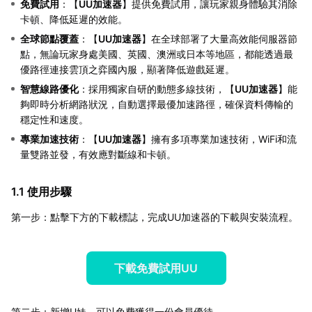
免費試用
：【
UU加速器
】提供免費試用，讓玩家親身體驗其消除
卡頓、降低延遲的效能。
全球節點覆蓋
：【
UU加速器
】在全球部署了大量高效能伺服器節
點，無論玩家身處美國、英國、澳洲或日本等地區，都能透過最
優路徑連接雲頂之弈國內服，顯著降低遊戲延遲。
智慧線路優化
：採用獨家自研的動態多線技術，【
UU加速器
】能
夠即時分析網路狀況，自動選擇最優加速路徑，確保資料傳輸的
穩定性和速度。
專業加速技術
：【
UU加速器
】擁有多項專業加速技術，WiFi和流
量雙路並發，有效應對斷線和卡頓。
1.1 使用步驟
第一步：點擊下方的下載標誌，完成UU加速器的下載與安裝流程。
下載免費試用UU
第二步：新增U妹，可以免費獲得一份會員優待。