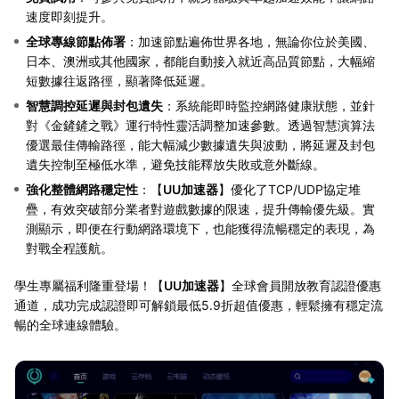
速度即刻提升。
全球專線節點佈署
：加速節點遍佈世界各地，無論你位於美國、
日本、澳洲或其他國家，都能自動接入就近高品質節點，大幅縮
短數據往返路徑，顯著降低延遲。
智慧調控延遲與封包遺失
：系統能即時監控網路健康狀態，並針
對《金鏟鏟之戰》運行特性靈活調整加速參數。透過智慧演算法
優選最佳傳輸路徑，能大幅減少數據遺失與波動，將延遲及封包
遺失控制至極低水準，避免技能釋放失敗或意外斷線。
強化整體網路穩定性
：【
UU加速器
】優化了TCP/UDP協定堆
疊，有效突破部分業者對遊戲數據的限速，提升傳輸優先級。實
測顯示，即便在行動網路環境下，也能獲得流暢穩定的表現，為
對戰全程護航。
學生專屬福利隆重登場！【
UU加速器
】全球會員開放教育認證優惠
通道，成功完成認證即可解鎖最低5.9折超值優惠，輕鬆擁有穩定流
暢的全球連線體驗。