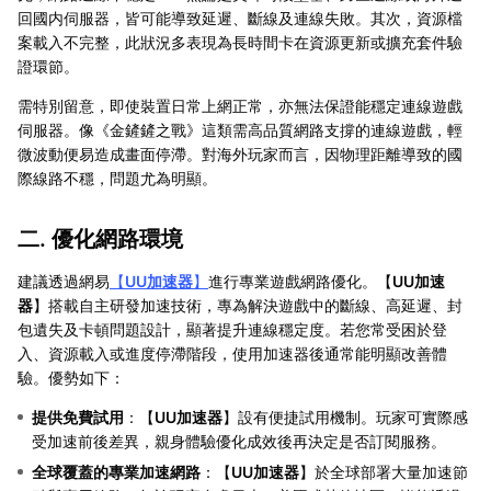
回國内伺服器，皆可能導致延遲、斷線及連線失敗。其次，資源檔
案載入不完整，此狀況多表現為長時間卡在資源更新或擴充套件驗
證環節。
需特別留意，即使裝置日常上網正常，亦無法保證能穩定連線遊戲
伺服器。像《金鏟鏟之戰》這類需高品質網路支撐的連線遊戲，輕
微波動便易造成畫面停滯。對海外玩家而言，因物理距離導致的國
際線路不穩，問題尤為明顯。
二. 優化網路環境
建議透過網易
【
UU加速器
】
進行專業遊戲網路優化。【
UU加速
器
】搭載自主研發加速技術，專為解決遊戲中的斷線、高延遲、封
包遺失及卡頓問題設計，顯著提升連線穩定度。若您常受困於登
入、資源載入或進度停滯階段，使用加速器後通常能明顯改善體
驗。優勢如下：
提供免費試用
：【
UU加速器
】設有便捷試用機制。玩家可實際感
受加速前後差異，親身體驗優化成效後再決定是否訂閱服務。
全球覆蓋的專業加速網路
：【
UU加速器
】於全球部署大量加速節