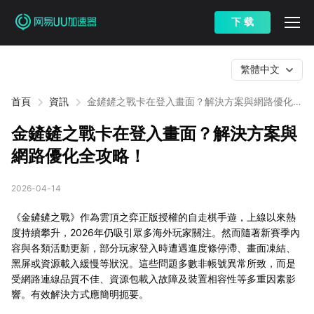
下 载
繁體中文
首頁
資訊
金鏟鏟之戰卡在登入畫面？解決方案與網路優化全
攻略！
金鏟鏟之戰卡在登入畫面？解決方案與
網路優化全攻略！
2026-04-14
《金鏟鏟之戰》作為雲頂之弈正版授權的自走棋手遊，上線以來熱
度持續攀升，2026年仍吸引眾多海外玩家關注。然而隨著新賽季內
容與各類活動更新，部分玩家登入時遭遇進度條停滯、畫面凍結、
黑屏或資源載入緩慢等狀況。這些問題多數非帳號異常所致，而是
受網路連線品質不佳、資源包載入故障及裝置相容性等多重因素影
響。有效解決方式應簡明扼要。