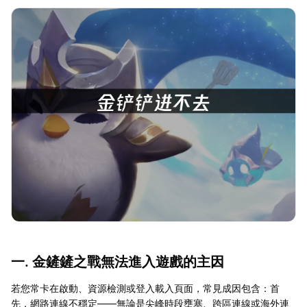
一. 金鏟鏟之戰無法進入遊戲的主因
若您常卡在啟動、資源檢測或登入載入頁面，常見成因包含：首
先，網路連線不穩定——無論是尖峰時段壅塞、跨區連線或海外連