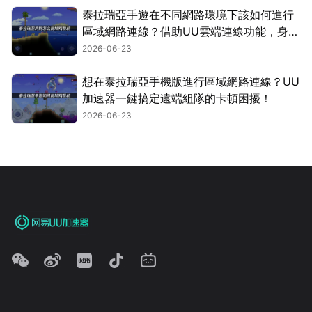
泰拉瑞亞手遊在不同網路環境下該如何進行
區域網路連線？借助UU雲端連線功能，身處
兩地的朋友也能流暢組隊同樂！
2026-06-23
想在泰拉瑞亞手機版進行區域網路連線？UU
加速器一鍵搞定遠端組隊的卡頓困擾！
2026-06-23