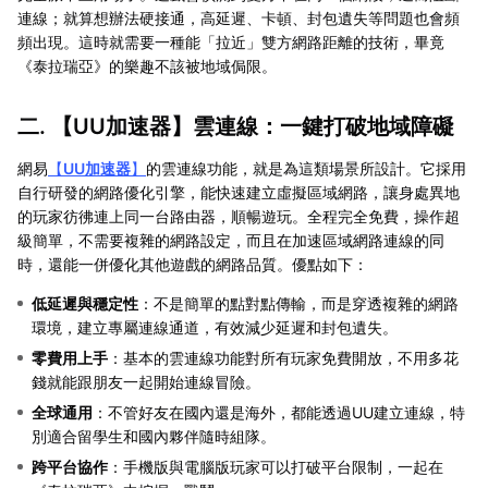
連線；就算想辦法硬接通，高延遲、卡頓、封包遺失等問題也會頻
頻出現。這時就需要一種能「拉近」雙方網路距離的技術，畢竟
《泰拉瑞亞》的樂趣不該被地域侷限。
二. 【
UU加速器
】雲連線：一鍵打破地域障礙
網易
【
UU加速器
】
的雲連線功能，就是為這類場景所設計。它採用
自行研發的網路優化引擎，能快速建立虛擬區域網路，讓身處異地
的玩家彷彿連上同一台路由器，順暢遊玩。全程完全免費，操作超
級簡單，不需要複雜的網路設定，而且在加速區域網路連線的同
時，還能一併優化其他遊戲的網路品質。優點如下：
低延遲與穩定性
：不是簡單的點對點傳輸，而是穿透複雜的網路
環境，建立專屬連線通道，有效減少延遲和封包遺失。
零費用上手
：基本的雲連線功能對所有玩家免費開放，不用多花
錢就能跟朋友一起開始連線冒險。
全球通用
：不管好友在國內還是海外，都能透過UU建立連線，特
別適合留學生和國內夥伴隨時組隊。
跨平台協作
：手機版與電腦版玩家可以打破平台限制，一起在