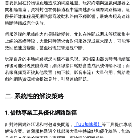
首要原因在於物理距離造成的網路延遲。玩家終端與遊戲伺服器之
間相隔遙遠，資料封包在傳輸過程中需跨越多個國際網路樞紐。這
段長距離旅程易受網路頻寬波動和路由不穩影響，最終表現為連線
時斷時續或完全失敗。
伺服器端的承載能力也是關鍵變數。尤其在晚間或週末等玩家集中
上線的高峰時段，大量同時請求會對伺服器形成巨大壓力，可能導
致回應速度變慢，甚至出現短暫連線中斷。
玩家自身的本地網路狀況同樣不容忽視。家用路由器長時間持續運
作後可能出現效能衰減；網路線接口鬆動會造成訊號傳輸不穩；而
若家庭頻寬正被其他裝置（如下載、影音串流）大量佔用，留給遊
戲的網路資源就會捉襟見肘，引發連線問題。
二. 系統性的解決策略
1. 借助專業工具優化網路路徑
針對跨國網路延遲和封包遺失問題，
【
UU加速器
】
等工具提供專項
解決方案。這類服務透過全球部署大量中轉節點和優化線路，能為
身處日本各地的玩家建立更穩定、更快速的資料通道。