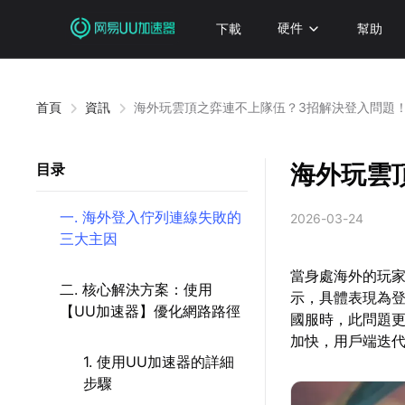
下載
硬件
幫助
首頁
資訊
海外玩雲頂之弈連不上隊伍？3招解決登入問題
海外玩雲
目录
一. 海外登入佇列連線失敗的
2026-03-24
三大主因
當身處海外的玩
二. 核心解決方案：使用
示，具體表現為
【UU加速器】優化網路路徑
國服時，此問題更
加快，用戶端迭
1. 使用UU加速器的詳細
步驟