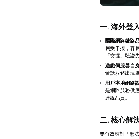
一. 海外
國際網路鏈路
易受干擾，容
「交握」驗證
遊戲伺服器自
會話服務出現
用戶本地網路
是網路服務供應
連線品質。
二. 核心
要有效應對「無