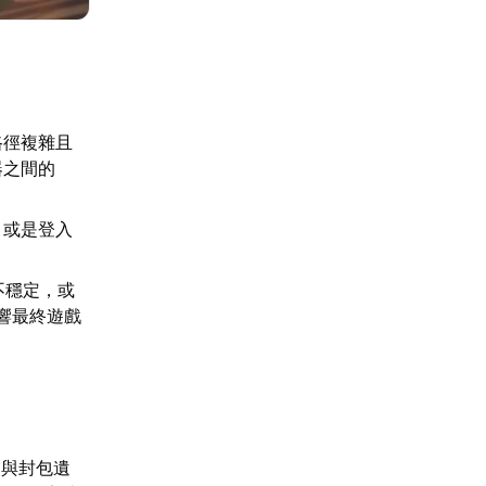
路徑複雜且
器之間的
，或是登入
不穩定，或
響最終遊戲
遲與封包遺