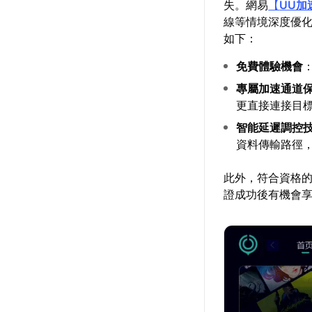
失。網易
【
UU加
線等情境深度優化
如下：
免費體驗機會
專屬加速通道
更直接連接目
智能延遲調控
資料傳輸路徑
此外，符合資格
證成功後有機會