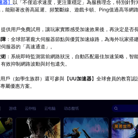
速器
】
以「不僅追求速度，更注重穩定」為服務理念，特別針對
，能顯著改善高延遲、頻繁斷線、遊戲卡頓、Ping值過高等網
：提供用戶免費試用，讓玩家實際感受加速效果後，再決定是否
保障
：全球部署龐大伺服器節點與優質加速線路，為海外玩家搭
標伺服器的「高速通道」。
技術
：系統即時監測當前網路狀況，自動匹配最佳加速策略，智
，有效抑制網路波動與封包遺失。
的用戶（如學生族群）還可參與【
UU加速器
】全球會員的教育認
享專屬優惠方案。