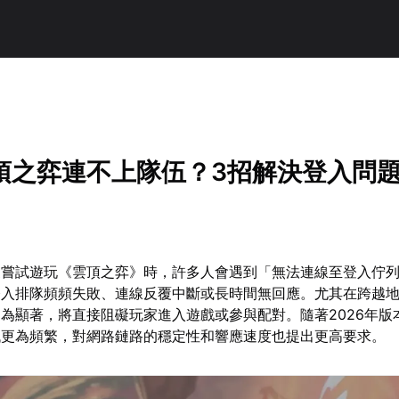
！
頂之弈連不上隊伍？3招解決登入問
家嘗試遊玩《雲頂之弈》時，許多人會遇到「無法連線至登入佇
登入排隊頻頻失敗、連線反覆中斷或長時間無回應。尤其在跨越
為顯著，將直接阻礙玩家進入遊戲或參與配對。隨著2026年版
代更為頻繁，對網路鏈路的穩定性和響應速度也提出更高要求。