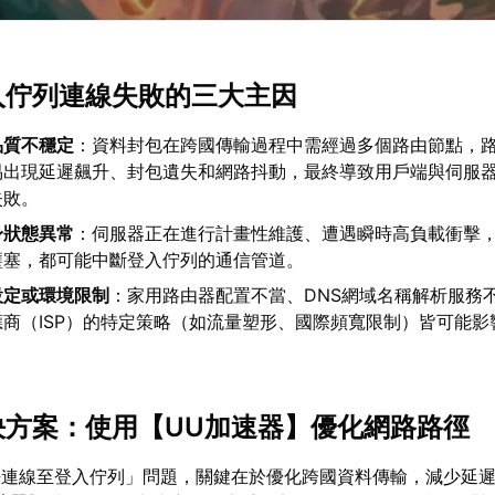
登入佇列連線失敗的三大主因
品質不穩定
：資料封包在跨國傳輸過程中需經過多個路由節點，
易出現延遲飆升、封包遺失和網路抖動，最終導致用戶端與伺服
失敗。
身狀態異常
：伺服器正在進行計畫性維護、遭遇瞬時高負載衝擊
壅塞，都可能中斷登入佇列的通信管道。
設定或環境限制
：家用路由器配置不當、DNS網域名稱解析服務
商（ISP）的特定策略（如流量塑形、國際頻寬限制）皆可能影
解決方案：使用【
UU加速器
】優化網路路徑
法連線至登入佇列」問題，關鍵在於優化跨國資料傳輸，減少延