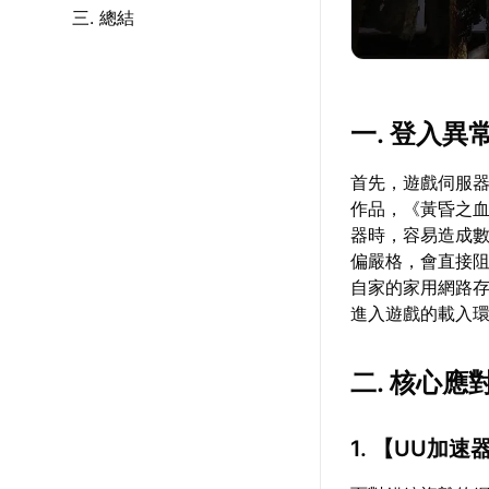
三. 總結
一. 登入異
首先，遊戲伺服器
作品，《黃昏之血
器時，容易造成數據
偏嚴格，會直接
自家的家用網路
進入遊戲的載入
二. 核心
1. 【
UU加速