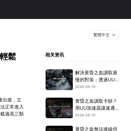
繁體中文
，輕鬆
相关资讯
解決黃昏之血讀取過
慢的對策：透過UU
加速器，讓遊戲體驗
2026-06-10
更加順暢！
平台推出後，立
黄昏之血讀取卡頓？
無法正常進入
用UU加速器讓速通
負載過高三類
更順暢！
2026-06-10
黄昏之血無法連線伺