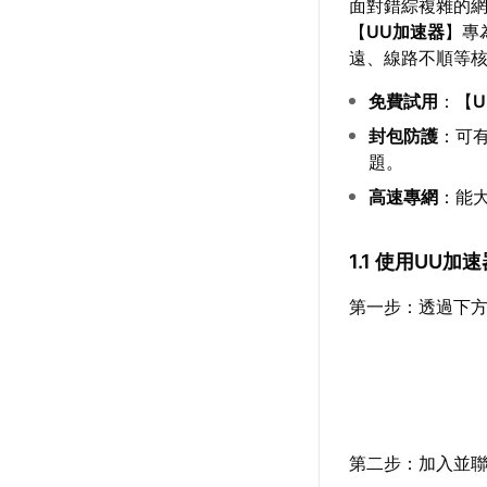
面對錯綜複雜的
【
UU加速器
】專
遠、線路不順等
免費試用
：【
封包防護
：可
題。
高速專網
：能
1.1 使用UU
第一步：透過下方
第二步：加入並聯