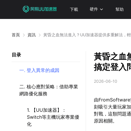
下載
硬件
幫助
首頁
資訊
黃昏之血無法進入？UU加速器提供多重解法，
黃昏之血
目录
搞定登入
一. 登入異常的成因
2026-06-10
二. 核心應對策略：借助專業
網路優化服務
由FromSoftw
刻吸引大量玩家
1. 【UU加速器】：
對戰，這類問題通
Switch等主機玩家專業優
原因相關。
化