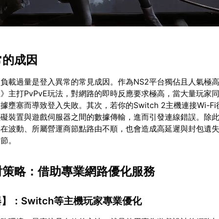
常的成因
負載過量是登入異常的常見成因。作為NS2平台獨佔且人氣極
》主打PvPvE玩法，對網路的即時反應要求極高，當大量玩家
壅塞而導致登入失敗。其次，若你的Switch 2主機連接Wi-Fi
阻礙裝置與遊戲伺服器之間的數據傳輸，進而引發連線錯誤。除
存在波動、所屬營運商節點路由不順，也會造成高延遲與封包遺
環節。
應對策略：借助專業網路優化服務
器
】：Switch等主機玩家專業優化