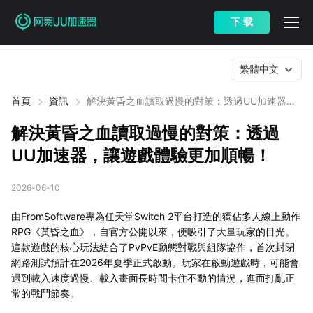
下 载
繁體中文
首頁
資訊
解決黃昏之血讀取過慢的對策：透過UU加速器，
讓遊戲體驗更加順暢！
解決黃昏之血讀取過慢的對策：透過
UU加速器，讓遊戲體驗更加順暢！
2026-06-10
由FromSoftware專為任天堂Switch 2平台打造的獨佔多人線上動作
RPG《黃昏之血》，自官方公開以來，便吸引了大量玩家的目光。
這款遊戲的核心玩法結合了PvPvE動態對戰與組隊協作，首次封閉
網路測試預計在2026年夏季正式啟動。玩家在啟動遊戲時，可能會
遇到載入速度過慢、載入畫面長時間卡住不動的情況，進而打亂正
常的戰鬥節奏。