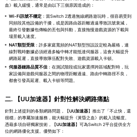
血》載入緩慢，通常是由以下三個原因造成的：
Wi-Fi訊號不穩定
：當Switch 2透過無線網路遊玩時，很容易受到
同頻段其他設備的干擾，或是因路由器距離過遠導致訊號衰減，
最終引發數據包傳輸的丟包與抖動，直接拖慢遊戲資源的下載與
場景載入速度。
NAT類型受限
：許多家庭寬頻的NAT類型預設設定較為嚴格，連
線對戰時數據必須經過多輪中轉才能抵達伺服器，這會大幅提升
網路延遲，直接導致隊伍配對失敗、遊戲資源載入卡頓。
伺服器鏈路品質不佳
：在測試階段或玩家選擇跨區域配對時，玩
家設備與遊戲伺服器之間的物理距離過遠、路由中轉路徑不良，
都會引發高延遲、載入卡頓等問題。
二. 【
UU加速器
】針對性解決網路痛點
針對上述提到的各類網路問題，【
UU加速器
】推出了「不止快，還
很穩」的專屬加速服務，能大幅提升《黃昏之血》的載入流暢度。
憑藉多項自研獨家技術，【
UU加速器
】可為Switch 2平台提供全方
位的網路優化支援。優勢如下：