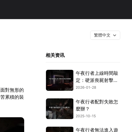
繁體中文
相关资讯
午夜行者上線時間敲
定：硬派喪屍射擊遊
戲遊玩攻略！
2026-01-28
須面對無形的
辛苦累積的裝
午夜行者配對失敗怎
麼辦？
2025-10-15
午夜行者無法進入遊