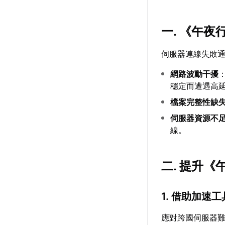
一. 《午
伺服器連線失敗
網路波動干擾
穩定而遭遇高
檔案完整性缺
伺服器資源不
線。
二. 提升
1. 借助加速
應對跨國伺服器