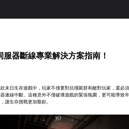
伺服器斷線專業解決方案指南！
這款末日生存遊戲中，玩家不僅要對抗殭屍群和敵對玩家，還必
服器連線中斷。這種意外不僅破壞遊戲的緊張氛圍，更可能導致
發，讓生存挑戰更加艱鉅。