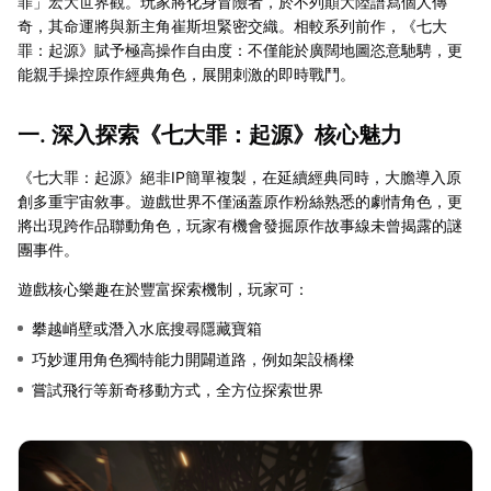
罪」宏大世界觀。玩家將化身冒險者，於不列顛大陸譜寫個人傳
奇，其命運將與新主角崔斯坦緊密交織。相較系列前作，《七大
罪：起源》賦予極高操作自由度：不僅能於廣闊地圖恣意馳騁，更
能親手操控原作經典角色，展開刺激的即時戰鬥。
一. 深入探索《七大罪：起源》核心魅力
《七大罪：起源》絕非IP簡單複製，在延續經典同時，大膽導入原
創多重宇宙敘事。遊戲世界不僅涵蓋原作粉絲熟悉的劇情角色，更
將出現跨作品聯動角色，玩家有機會發掘原作故事線未曾揭露的謎
團事件。
遊戲核心樂趣在於豐富探索機制，玩家可：
攀越峭壁或潛入水底搜尋隱藏寶箱
巧妙運用角色獨特能力開闢道路，例如架設橋樑
嘗試飛行等新奇移動方式，全方位探索世界