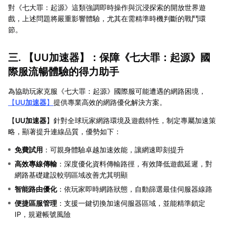
對《七大罪：起源》這類強調即時操作與沉浸探索的開放世界遊
戲，上述問題將嚴重影響體驗，尤其在需精準時機判斷的戰鬥環
節。
三. 【
UU加速器
】：保障《七大罪：起源》國
際服流暢體驗的得力助手
為協助玩家克服《七大罪：起源》國際服可能遭遇的網路困境，
【
UU加速器
】
提供專業高效的網路優化解決方案。
【
UU加速器
】針對全球玩家網路環境及遊戲特性，制定專屬加速策
略，顯著提升連線品質，優勢如下：
免費試用
：可親身體驗卓越加速效能，讓網速即刻提升
高效專線傳輸
：深度優化資料傳輸路徑，有效降低遊戲延遲，對
網路基礎建設較弱區域改善尤其明顯
智能路由優化
：依玩家即時網路狀態，自動篩選最佳伺服器線路
便捷區服管理
：支援一鍵切換加速伺服器區域，並能精準鎖定
IP，規避帳號風險