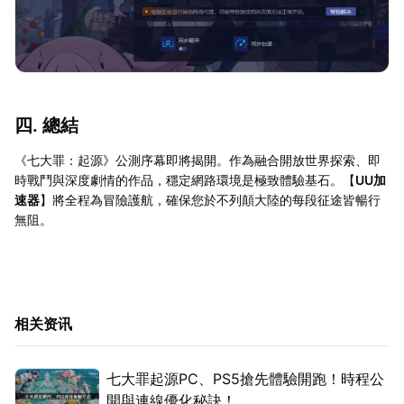
四. 總結
《七大罪：起源》公測序幕即將揭開。作為融合開放世界探索、即
時戰鬥與深度劇情的作品，穩定網路環境是極致體驗基石。【
UU加
速器
】將全程為冒險護航，確保您於不列顛大陸的每段征途皆暢行
無阻。
相关资讯
七大罪起源PC、PS5搶先體驗開跑！時程公
開與連線優化秘訣！