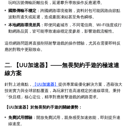
玩時訊號傳輸距離拉長，延遲攀升導致操作反應遲滯。
國際傳輸不穩定
：跨國網路環境複雜，資料封包可能因路由節點
波動而遺失或延遲，造成畫面凍結甚至角色瞬移。
本地網路環境差異
：即便同處城市，不同電信商、Wi-Fi強度或行
動網路品質，皆可能導致連線穩定度參差，影響遊戲流暢性。
這些網路問題將直接削弱射擊遊戲的操作體驗，尤其在需要即時反
應的對戰中更顯致命。
二. 【
UU加速器
】——無畏契約手遊的極速連
線方案
針對上述痛點，
【
UU加速器
】
提供專業級優化解決方案，憑藉強大
技術實力與全球節點覆蓋，為玩家打造高速穩定的連線環境。秉持
「快且穩」核心定位，精準對應射擊遊戲的網路需求。
【
UU加速器
】於無畏契約手遊的關鍵優勢：
免費試用體驗
：開放免費試用，親身感受加速效能，即刻提升連
線速度。