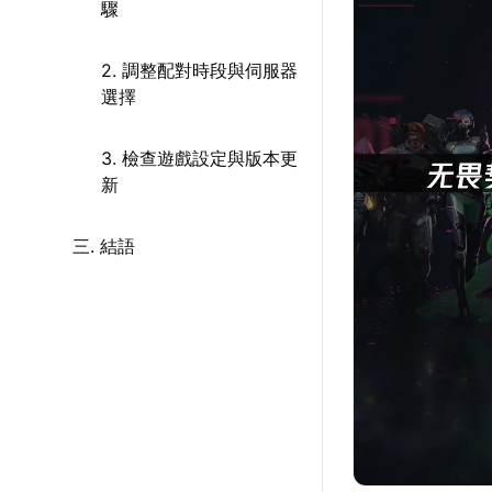
驟
2. 調整配對時段與伺服器
選擇
3. 檢查遊戲設定與版本更
新
三. 結語