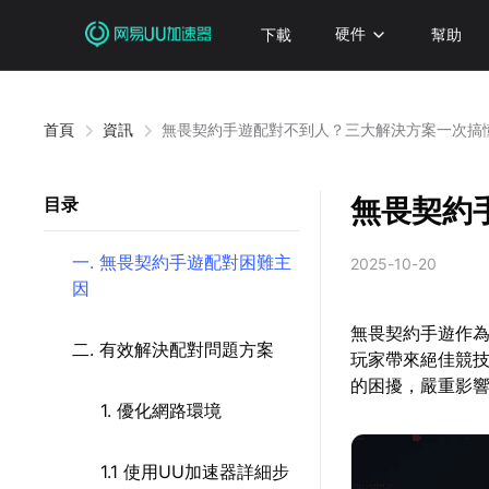
下載
硬件
幫助
首頁
資訊
無畏契約手遊配對不到人？三大解決方案一次搞
無畏契約
目录
一. 無畏契約手遊配對困難主
2025-10-20
因
無畏契約手遊作為R
二. 有效解決配對問題方案
玩家帶來絕佳競技
的困擾，嚴重影
1. 優化網路環境
1.1 使用UU加速器詳細步