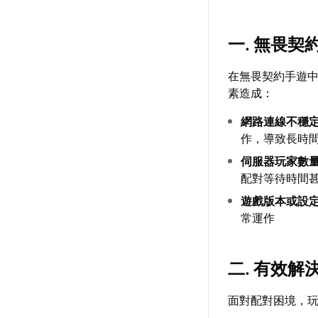
一. 無畏
在無畏契約手遊
素造成：
網路連線不穩
作，導致長時
伺服器玩家數
配對等待時間
遊戲版本或設
常運作
二. 有效
面對配對困境，