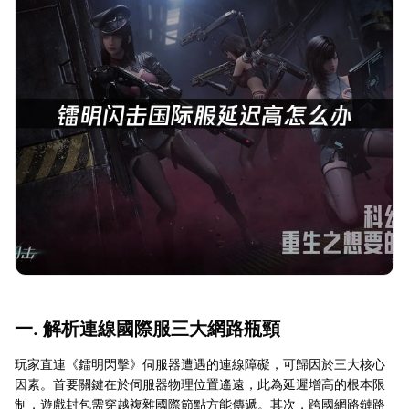
一. 解析連線國際服三大網路瓶頸
玩家直連《鐳明閃擊》伺服器遭遇的連線障礙，可歸因於三大核心
因素。首要關鍵在於伺服器物理位置遙遠，此為延遲增高的根本限
制，遊戲封包需穿越複雜國際節點方能傳遞。其次，跨國網路鏈路