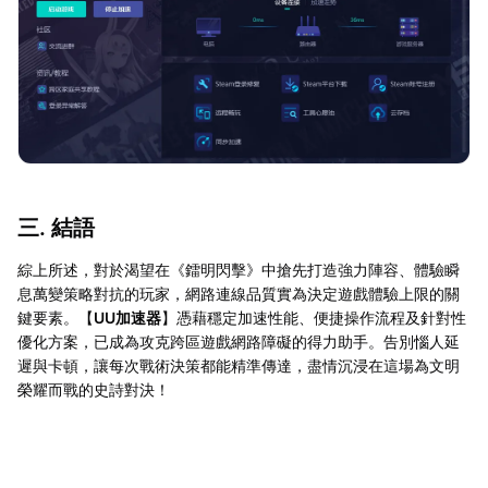
三. 結語
綜上所述，對於渴望在《鐳明閃擊》中搶先打造強力陣容、體驗瞬
息萬變策略對抗的玩家，網路連線品質實為決定遊戲體驗上限的關
鍵要素。【
UU加速器
】憑藉穩定加速性能、便捷操作流程及針對性
優化方案，已成為攻克跨區遊戲網路障礙的得力助手。告別惱人延
遲與卡頓，讓每次戰術決策都能精準傳達，盡情沉浸在這場為文明
榮耀而戰的史詩對決！