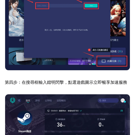
第四步：在搜尋框輸入鐳明閃擊，點選遊戲圖示立即暢享加速服務