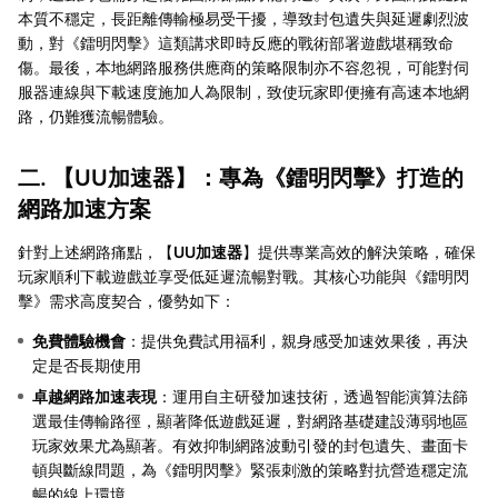
本質不穩定，長距離傳輸極易受干擾，導致封包遺失與延遲劇烈波
動，對《鐳明閃擊》這類講求即時反應的戰術部署遊戲堪稱致命
傷。最後，本地網路服務供應商的策略限制亦不容忽視，可能對伺
服器連線與下載速度施加人為限制，致使玩家即便擁有高速本地網
路，仍難獲流暢體驗。
二. 【
UU加速器
】：專為《鐳明閃擊》打造的
網路加速方案
針對上述網路痛點，【
UU加速器
】提供專業高效的解決策略，確保
玩家順利下載遊戲並享受低延遲流暢對戰。其核心功能與《鐳明閃
擊》需求高度契合，優勢如下：
免費體驗機會
：提供免費試用福利，親身感受加速效果後，再決
定是否長期使用
卓越網路加速表現
：運用自主研發加速技術，透過智能演算法篩
選最佳傳輸路徑，顯著降低遊戲延遲，對網路基礎建設薄弱地區
玩家效果尤為顯著。有效抑制網路波動引發的封包遺失、畫面卡
頓與斷線問題，為《鐳明閃擊》緊張刺激的策略對抗營造穩定流
暢的線上環境