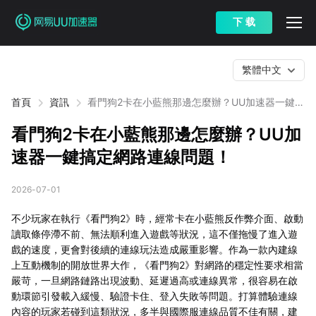
下 载
繁體中文
首頁
資訊
看門狗2卡在小藍熊那邊怎麼辦？UU加速器一鍵搞
定網路連線問題！
看門狗2卡在小藍熊那邊怎麼辦？UU加
速器一鍵搞定網路連線問題！
2026-07-01
不少玩家在執行《看門狗2》時，經常卡在小藍熊反作弊介面、啟動
讀取條停滯不前、無法順利進入遊戲等狀況，這不僅拖慢了進入遊
戲的速度，更會對後續的連線玩法造成嚴重影響。作為一款內建線
上互動機制的開放世界大作，《看門狗2》對網路的穩定性要求相當
嚴苛，一旦網路鏈路出現波動、延遲過高或連線異常，很容易在啟
動環節引發載入緩慢、驗證卡住、登入失敗等問題。打算體驗連線
內容的玩家若碰到這類狀況，多半與國際服連線品質不佳有關，建