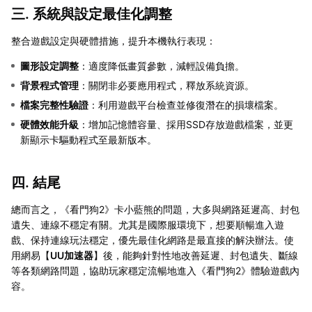
三. 系統與設定最佳化調整
整合遊戲設定與硬體措施，提升本機執行表現：
圖形設定調整
：適度降低畫質參數，減輕設備負擔。
背景程式管理
：關閉非必要應用程式，釋放系統資源。
檔案完整性驗證
：利用遊戲平台檢查並修復潛在的損壞檔案。
硬體效能升級
：增加記憶體容量、採用SSD存放遊戲檔案，並更
新顯示卡驅動程式至最新版本。
四. 結尾
總而言之，《看門狗2》卡小藍熊的問題，大多與網路延遲高、封包
遺失、連線不穩定有關。尤其是國際服環境下，想要順暢進入遊
戲、保持連線玩法穩定，優先最佳化網路是最直接的解決辦法。使
用網易【
UU加速器
】後，能夠針對性地改善延遲、封包遺失、斷線
等各類網路問題，協助玩家穩定流暢地進入《看門狗2》體驗遊戲內
容。