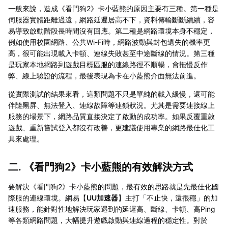
一般來說，造成《看門狗2》卡小藍熊的原因主要有三種。第一種是
伺服器實體距離過遠，網路延遲居高不下，資料傳輸斷斷續續，容
易導致啟動階段長時間沒有回應。第二種是網路環境本身不穩定，
例如使用校園網路、公共Wi-Fi時，網路波動與封包遺失的機率更
高，很可能出現載入卡頓、連線失敗甚至中途斷線的情況。第三種
是玩家本地網路到遊戲目標區服的連線路徑不順暢，會拖慢反作
弊、線上驗證的流程，最後表現為卡在小藍熊介面無法前進。
從實際測試的結果來看，這類問題不只是單純的載入緩慢，還可能
伴隨黑屏、無法登入、連線故障等連鎖狀況。尤其是需要連接線上
服務的場景下，網路品質直接決定了啟動的成功率。如果反覆重啟
遊戲、重新嘗試登入都沒有改善，更建議使用專業的網路最佳化工
具來處理。
二. 《看門狗2》卡小藍熊的有效解決方式
要解決《看門狗2》卡小藍熊的問題，最有效的思路就是先最佳化國
際服的連線環境。網易【
UU加速器
】主打「不止快，還很穩」的加
速服務，能針對性地解決玩家遇到的延遲高、斷線、卡頓、高Ping
等各類網路問題，大幅提升遊戲啟動與連線過程的穩定性。對於