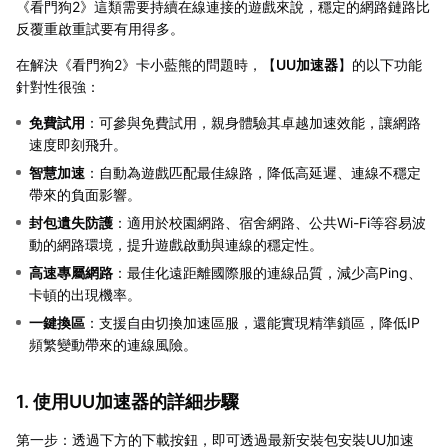
《看門狗2》這類需要持續在線連接的遊戲來說，穩定的網路鏈路比
反覆重啟重試要有用得多。
在解決《看門狗2》卡小藍熊的問題時，【
UU加速器
】的以下功能
針對性很強：
免費試用
：可參與免費試用，親身體驗其卓越加速效能，讓網路
速度即刻飛升。
智慧加速
：自動為遊戲匹配最佳線路，降低高延遲、連線不穩定
帶來的負面影響。
封包遺失防護
：適用於校園網路、宿舍網路、公共Wi-Fi等容易波
動的網路環境，提升遊戲啟動與連線的穩定性。
高速專屬網路
：最佳化遠距離國際服的連線品質，減少高Ping、
卡頓的出現機率。
一鍵換區
：支援自由切換加速區服，還能實現精準鎖區，降低IP
頻繁變動帶來的連線風險。
1. 使用UU加速器的詳細步驟
第一步：透過下方的下載按鈕，即可透過最新安裝包安裝UU加速