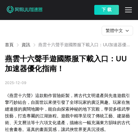
下 载
繁體中文
首頁
資訊
燕雲十六聲手遊國際服下載入口：UU加速器優化
指南！
燕雲十六聲手遊國際服下載入口：UU
加速器優化指南！
2025-12-09
《燕雲十六聲》這款動作冒險鉅製，將古代文明遺產與先進遊戲引
擎巧妙結合，自面世以來便引發了全球玩家的廣泛興趣。玩家在無
縫連接的廣闊地圖中，能自由探索神秘的地下宮殿，學習多樣武學
技藝，打造專屬的江湖旅程。遊戲中精準呈現了傳統工藝、建築藝
術、天文曆法等十六項文化遺產，描繪出一幅充滿東方韻味的古代
社會畫卷。逼真的畫面質感，讓武俠世界更具沉浸感。