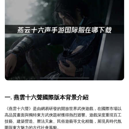
一. 燕雲十六聲國際版本背景介紹
《燕雲十六聲》是由網易研發的開放世界武俠遊戲，在國際市場以
高品質畫面與獨特東方武俠題材獲得熱烈迴響。遊戲深度重現百工
技藝、建築營造、曆法天象、民俗遊藝等文化精髓，展現具時代氛
圍與東方魅力的古代社會風貌。