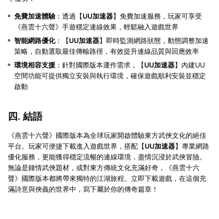
免費加速體驗
：透過【
UU加速器
】免費加速服務，玩家可享受
《燕雲十六聲》手遊穩定連線效果，輕鬆融入遊戲世界
智能網路優化
：【
UU加速器
】即時監測網路狀態，動態調整加速
策略，自動選取最佳傳輸路徑，有效提升連線品質與回應效率
環境相容支援
：針對國際版本運作需求，【
UU加速器
】內建UU
空間功能可提供獨立安裝與執行環境，確保遊戲順利安裝並穩定
啟動
四. 結語
《燕雲十六聲》國際版本為全球玩家開啟體驗東方武俠文化的絕佳
平台。玩家可便捷下載進入遊戲世界，搭配【
UU加速器
】專業網路
優化服務，更能獲得穩定流暢的連線環境，盡情沉浸於武俠冒險。
無論是鍾情武俠題材，或對東方傳統文化充滿好奇，《燕雲十六
聲》國際版本都將帶來獨特的江湖旅程。立即下載遊戲，在這個充
滿詩意與俠義的世界中，寫下屬於你的傳奇篇章！