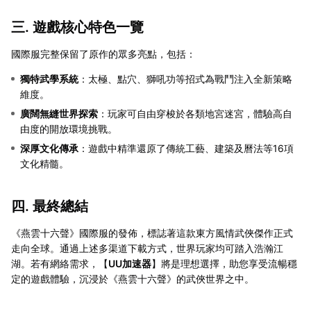
三. 遊戲核心特色一覽
國際服完整保留了原作的眾多亮點，包括：
獨特武學系統
：太極、點穴、獅吼功等招式為戰鬥注入全新策略
維度。
廣闊無縫世界探索
：玩家可自由穿梭於各類地宮迷宮，體驗高自
由度的開放環境挑戰。
深厚文化傳承
：遊戲中精準還原了傳統工藝、建築及曆法等16項
文化精髓。
四. 最終總結
《燕雲十六聲》國際服的發佈，標誌著這款東方風情武俠傑作正式
走向全球。通過上述多渠道下載方式，世界玩家均可踏入浩瀚江
湖。若有網絡需求，【
UU加速器
】將是理想選擇，助您享受流暢穩
定的遊戲體驗，沉浸於《燕雲十六聲》的武俠世界之中。