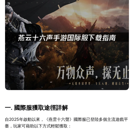
一. 國際服獲取途徑詳解
自2025年啟動以來，《燕雲十六聲》國際服已登陸多個主流遊戲平
臺，玩家可藉助以下方式輕鬆獲取：