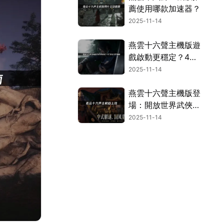
薦使用哪款加速器？
2025-11-14
燕雲十六聲主機版遊
戲啟動更穩定？4大
優化方案大公開！
2025-11-14
燕雲十六聲主機版登
場：開放世界武俠新
境界！
2025-11-14