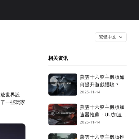
繁體中文
相关资讯
燕雲十六聲主機版如
何提升遊戲體驗？
2025-11-14
開放世界設
為了一些玩家
燕雲十六聲主機版加
速器推薦：UU加速
器解決你的連線困
2025-11-14
擾！
燕雲十六聲主機版推