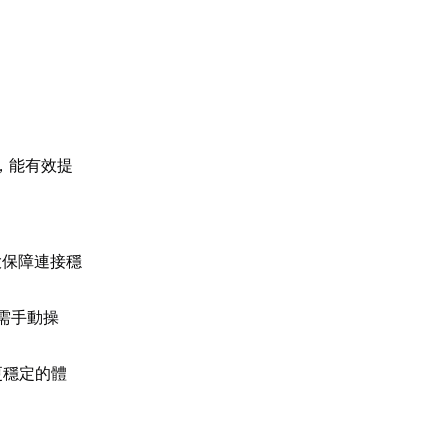
，能有效提
大保障連接穩
需手動操
更穩定的體