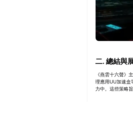
二. 總結與
《燕雲十六聲》
理應用UU加速盒
力中。這些策略