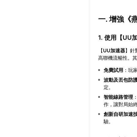
一. 增強
1. 使用【
UU
【
UU加速器
】針
高聯機流暢性。
免費試用
：玩
波動及丟包防
定。
智能線路管理
作，讓對局始
創新自研加速
驗。