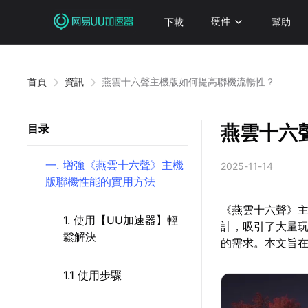
下載
硬件
幫助
首頁
資訊
燕雲十六聲主機版如何提高聯機流暢性？
燕雲十六
目录
一. 增強《燕雲十六聲》主機
2025-11-14
版聯機性能的實用方法
《燕雲十六聲》
1. 使用【UU加速器】輕
計，吸引了大量
鬆解決
的需求。本文旨
1.1 使用步驟