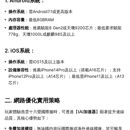
1. Android系統：
操作系統
：需Android7.1或更高版本
內存容量
：最低8GBRAM
處理器性能
：推薦驍龍8 Gen2或天璣9200芯片；最低要求驍龍
778g、天璣1000L或麒麟985及以上
2. iOS系統：
操作系統
：需iOS15及以上版本
設備兼容性
：推薦iPhone14Pro及以上（搭載A16芯片）；支持
iPhone12Pro及以上（A14芯片）；最低需iPhone11及以上（A13
芯片）
二. 網路優化實用策略
玩家體驗燕雲十六聲國際服時，可透過【
UU加速器
】顯著提升連線
品質，其核心優勢如下：
免費加速權益
：無論國内遊玩國際服或海外連線國服，皆可暢享