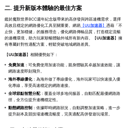
二. 提升新版本體驗的最佳方案
鑑於魔獸世界BCC週年紀念版帶來的高併發與跨區連機需求，選擇
高效且穩定的網路優化工具至關重要。網易
【
UU加速器
】
憑藉「不
止快，更加穩健」的服務理念，優化網路傳輸品質，打造穩定流暢
的連機環境，助力玩家順暢體驗外域所有新內容。【
UU加速器
】擁
有專屬針對性適配方案，輕鬆突破地域網路差異。
【
UU加速器
】相關優勢如下：
免費加速
：可免費使用加速功能，親身體驗其卓越加速效能，讓
網路速度即刻飛升。
海外專線優化
：為海外做了專線優化，海外玩家可以快速接入優
化專線，享受高速穩定的網路連接。
全球節點智慧分配
：覆蓋全球多地伺服器，自動匹配最優網路路
徑，全方位提升連機穩定性。
動態網路控制
：依據即時網路狀況，自動調整加速策略，進一步
提升副本及競技場連機流暢度，完美適配高併發遊玩場景。