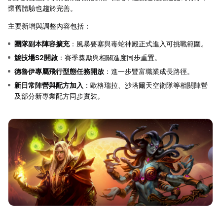
懷舊體驗也趨於完善。
主要新增與調整內容包括：
團隊副本陣容擴充
：風暴要塞與毒蛇神殿正式進入可挑戰範圍。
競技場S2開啟
：賽季獎勵與相關進度同步重置。
德魯伊專屬飛行型態任務開放
：進一步豐富職業成長路徑。
新日常陣營與配方加入
：歐格瑞拉、沙塔爾天空衛隊等相關陣營
及部分新專業配方同步實裝。