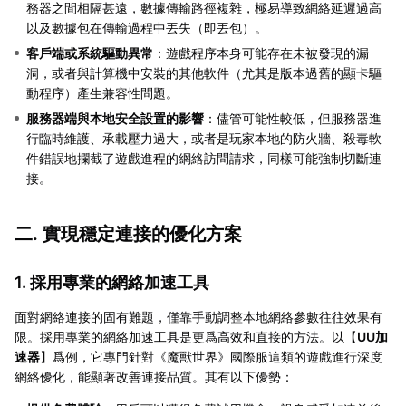
務器之間相隔甚遠，數據傳輸路徑複雜，極易導致網絡延遲過高
以及數據包在傳輸過程中丟失（即丟包）。
客戶端或系統驅動異常
：遊戲程序本身可能存在未被發現的漏
洞，或者與計算機中安裝的其他軟件（尤其是版本過舊的顯卡驅
動程序）產生兼容性問題。
服務器端與本地安全設置的影響
：儘管可能性較低，但服務器進
行臨時維護、承載壓力過大，或者是玩家本地的防火牆、殺毒軟
件錯誤地攔截了遊戲進程的網絡訪問請求，同樣可能強制切斷連
接。
二. 實現穩定連接的優化方案
1. 採用專業的網絡加速工具
面對網絡連接的固有難題，僅靠手動調整本地網絡參數往往效果有
限。採用專業的網絡加速工具是更爲高效和直接的方法。以【
UU加
速器
】爲例，它專門針對《魔獸世界》國際服這類的遊戲進行深度
網絡優化，能顯著改善連接品質。其有以下優勢：