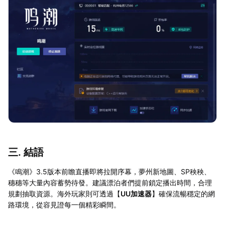
三. 結語
《鳴潮》3.5版本前瞻直播即將拉開序幕，夢州新地圖、SP秧秧、
穗穗等大量內容蓄勢待發。建議漂泊者們提前鎖定播出時間，合理
規劃抽取資源。海外玩家則可透過【
UU加速器
】確保流暢穩定的網
路環境，從容見證每一個精彩瞬間。