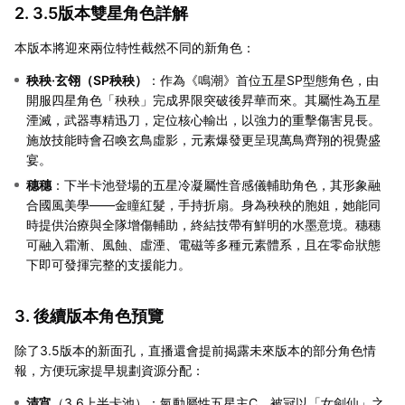
2. 3.5版本雙星角色詳解
本版本將迎來兩位特性截然不同的新角色：
秧秧·玄翎（SP秧秧）
：作為《鳴潮》首位五星SP型態角色，由
開服四星角色「秧秧」完成界限突破後昇華而來。其屬性為五星
湮滅，武器專精迅刀，定位核心輸出，以強力的重擊傷害見長。
施放技能時會召喚玄鳥虛影，元素爆發更呈現萬鳥齊翔的視覺盛
宴。
穗穗
：下半卡池登場的五星冷凝屬性音感儀輔助角色，其形象融
合國風美學——金瞳紅髮，手持折扇。身為秧秧的胞姐，她能同
時提供治療與全隊增傷輔助，終結技帶有鮮明的水墨意境。穗穗
可融入霜漸、風蝕、虛湮、電磁等多種元素體系，且在零命狀態
下即可發揮完整的支援能力。
3. 後續版本角色預覽
除了3.5版本的新面孔，直播還會提前揭露未來版本的部分角色情
報，方便玩家提早規劃資源分配：
清宵
（3.6上半卡池）：氣動屬性五星主C，被冠以「女劍仙」之