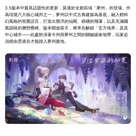
3.5版本中最具話題性的更新，莫過於全新區域「夢州」的登場。作
為瑝珑六大核心城邦之一，夢州以中式古典建築為基底，融入輕科
幻風格的視覺語言，打造出懸浮的仙閣、磅礴的飛瀑，以及充滿國
風韻味的層巒疊嶂。版本開放當天，將率先解鎖「玄方地界」及其
中心城市——此處扮演著今州與夢州之間的關鍵緩衝地帶，玩家必
須經由雲凌谷才能踏入夢州腹地。