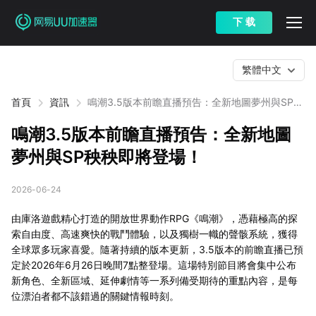
下 载
繁體中文
首頁
資訊
鳴潮3.5版本前瞻直播預告：全新地圖夢州與SP秧
秧即將登場！
鳴潮3.5版本前瞻直播預告：全新地圖
夢州與SP秧秧即將登場！
2026-06-24
由庫洛遊戲精心打造的開放世界動作RPG《鳴潮》，憑藉極高的探
索自由度、高速爽快的戰鬥體驗，以及獨樹一幟的聲骸系統，獲得
全球眾多玩家喜愛。隨著持續的版本更新，3.5版本的前瞻直播已預
定於2026年6月26日晚間7點整登場。這場特別節目將會集中公布
新角色、全新區域、延伸劇情等一系列備受期待的重點內容，是每
位漂泊者都不該錯過的關鍵情報時刻。