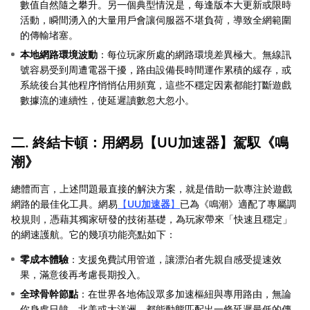
數值自然隨之攀升。另一個典型情況是，每逢版本大更新或限時
活動，瞬間湧入的大量用戶會讓伺服器不堪負荷，導致全網範圍
的傳輸堵塞。
本地網路環境波動
：每位玩家所處的網路環境差異極大。無線訊
號容易受到周遭電器干擾，路由設備長時間運作累積的緩存，或
系統後台其他程序悄悄佔用頻寬，這些不穩定因素都能打斷遊戲
數據流的連續性，使延遲讀數忽大忽小。
二. 終結卡頓：用網易【
UU加速器
】駕馭《鳴
潮》
總體而言，上述問題最直接的解決方案，就是借助一款專注於遊戲
網路的最佳化工具。網易
【
UU加速器
】
已為《鳴潮》適配了專屬調
校規則，憑藉其獨家研發的技術基礎，為玩家帶來「快速且穩定」
的網速護航。它的幾項功能亮點如下：
零成本體驗
：支援免費試用管道，讓漂泊者先親自感受提速效
果，滿意後再考慮長期投入。
全球骨幹節點
：在世界各地佈設眾多加速樞紐與專用路由，無論
你身處日韓、北美或大洋洲，都能動態匹配出一條延遲最低的傳