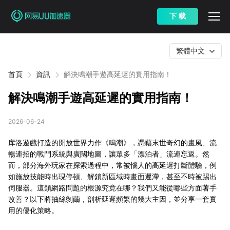
下 载
繁體中文
首頁
資訊
解決鳴潮手遊高延遲的實用指南！
解決鳴潮手遊高延遲的實用指南！
2026-06-24
库洛遊戲打造的開放世界力作《鳴潮》，憑藉末世奇幻的畫風、流
暢連招的戰鬥系統與廣闊地圖，讓眾多「漂泊者」流連忘返。然
而，部分海外玩家在探索過程中，常被惱人的高延遲打斷體驗，例
如施放技能時出現停頓、解鎖新區域時畫面遲滯，甚至不時被踢出
伺服器。這類網路問題的根源究竟在哪？我們又能從哪些方面著手
改善？以下將抽絲剝繭，剖析延遲頻繁的幾大主因，並分享一套實
用的優化策略。