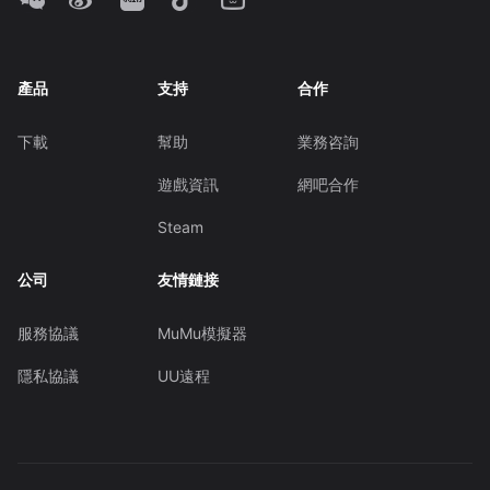
產品
支持
合作
下載
幫助
業務咨詢
遊戲資訊
網吧合作
Steam
公司
友情鏈接
服務協議
MuMu模擬器
隱私協議
UU遠程