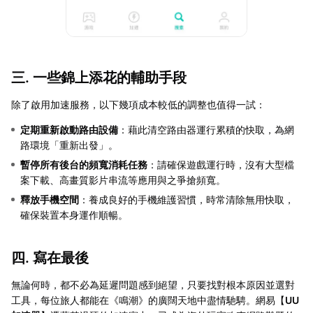
三. 一些錦上添花的輔助手段
除了啟用加速服務，以下幾項成本較低的調整也值得一試：
定期重新啟動路由設備
：藉此清空路由器運行累積的快取，為網
路環境「重新出發」。
暫停所有後台的頻寬消耗任務
：請確保遊戲運行時，沒有大型檔
案下載、高畫質影片串流等應用與之爭搶頻寬。
釋放手機空間
：養成良好的手機維護習慣，時常清除無用快取，
確保裝置本身運作順暢。
四. 寫在最後
無論何時，都不必為延遲問題感到絕望，只要找對根本原因並選對
工具，每位旅人都能在《鳴潮》的廣闊天地中盡情馳騁。網易【
UU