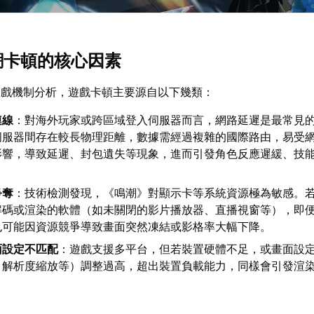
鳴潮卡頓的核心因素
遊戲機制分析，遊戲卡頓主要源自以下幾類：
連線
：對海外玩家或跨區域登入伺服器而言，網路延遲是最常見
伺服器間存在較長物理距離，數據需經過複雜的國際路由，易受
影響，導致延遲、封包遺失等現象，進而引發角色反應遲緩、技
爭奪
：技術檢測發現，《鳴潮》對顯示卡等系統資源極為敏感。
解碼或渲染的軟體（如未關閉的影片播放器、直播視窗等），即
也可能因資源競爭導致畫面突然凍結或影格率大幅下降。
面設定不匹配
：遊戲支援多平台，但若裝置硬體不足，或畫面設
、解析度縮放等）調整過高，超出裝置負載能力，同樣會引發渲