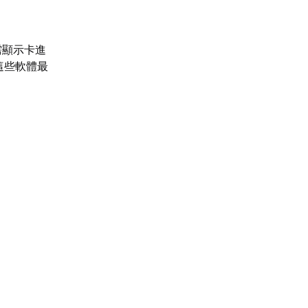
需顯示卡進
將這些軟體最