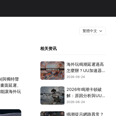
繁體中文
相关资讯
海外玩鳴潮延遲過高
怎麼辦？UU加速器
操作教學來了！
2026-06-24
制與獨特聲
遇畫面延遲、
2026年鳴潮卡頓破
可能讓海外玩
解：原因分析與UU
加速器實測！
2026-06-24
鳴潮提示網路異常？