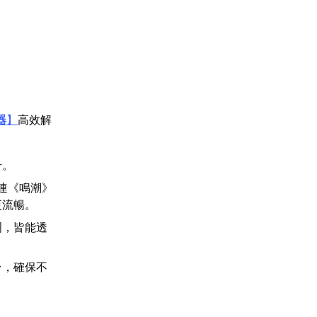
器
】
高效解
升。
連《鳴潮》
更流暢。
洲，皆能透
台，確保不