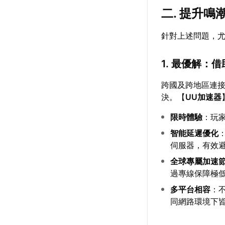
二. 提升
針對上述問題，
1. 最優解：
跨國及跨地區連
決。【
UU加速器
限時體驗
：玩
智能延遲優化
伺服器，有效
全球專屬加速
過專線保障極
多平台相容
：
同網路環境下