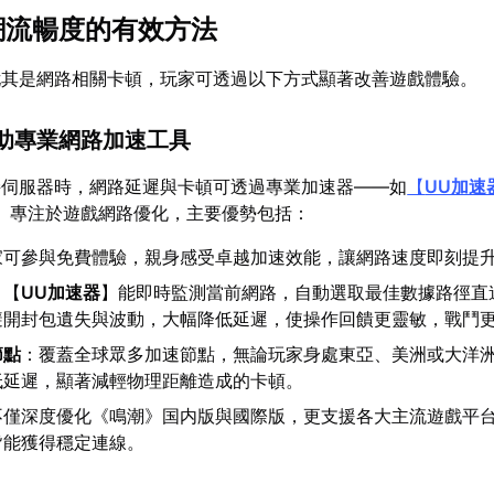
鳴潮流暢度的有效方法
尤其是網路相關卡頓，玩家可透過以下方式顯著改善遊戲體驗。
借助專業網路加速工具
接伺服器時，網路延遲與卡頓可透過專業加速器——如
【
UU加速
】專注於遊戲網路優化，主要優勢包括：
家可參與免費體驗，親身感受卓越加速效能，讓網路速度即刻提
：【
UU加速器
】能即時監測當前網路，自動選取最佳數據路徑直
避開封包遺失與波動，大幅降低延遲，使操作回饋更靈敏，戰鬥
節點
：覆蓋全球眾多加速節點，無論玩家身處東亞、美洲或大洋
低延遲，顯著減輕物理距離造成的卡頓。
不僅深度優化《鳴潮》国内版與國際版，更支援各大主流遊戲平
皆能獲得穩定連線。