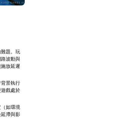
的難題。玩
網路波動與
能施放延遲
若背景執行
便遊戲處於
定（如環境
染延滯與影