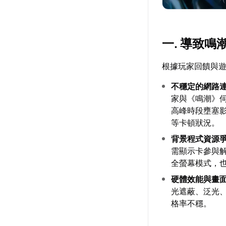
一. 導致
根據玩家回饋與
不穩定的網路
家與《鳴潮》
高峰時段壅塞
等卡頓狀況。
背景程式資源
需顯示卡參與
全螢幕模式，
硬體效能與畫
光遮蔽、泛光
格率不穩。