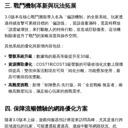
三. 戰鬥機制革新與玩法拓展
3.0版本在核心戰鬥層面導入名為「偏諧機制」的全新系統。玩家透
過持續攻擊可累積目標的「偏諧值」，當該值蓄滿時，需及時釋放
「諧度破壞技」來打斷敵人的特殊行動，並造成巨額傷害。這項機
制顯著提升了戰鬥的策略深度與操作空間。
其他系統的優化與新增內容包括：
聲骸系統升級
：數據塢的最高等級提升至30級。
資源獲取優化
：COST1和COST3級聲骸的可吸收強化次數上限獲
得提高；雙倍掉落活動現在可與「純化分離」功能疊加使用，最
高可獲得四倍獎勵。
高難度挑戰
：新增「矩陣疊兵·先行版」與「全息戰略·無妄者」兩
種高難度玩法，滿足核心玩家的挑戰需求。
四. 保障流暢體驗的網路優化方案
隨著3.0版本上線，遊戲伺服器預計將迎來訪問高峰，尤其是進行跨
區域遊玩的玩家，可能遭遇延遲過高、連線中斷等網路狀況。此