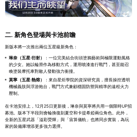
二. 新角色登場與卡池前瞻
新版本將一次推出兩位五星級新角色：
琳奈（五星·衍射）
：一位完美結合街頭塗鴉藝術與極限運動風格
的少女。她以輪滑作為移動方式，運用噴漆進行戰鬥，甚至能召
喚塗裝摩托車對敵人發動強力衝撞。
莫寧（五星·熱熔）
：來自星炬學院的資深研究員，擅長操控透明
機械義肢與浮游炮台，戰鬥方式兼顧穩固防禦與精準的遠程火力
壓制。
在卡池安排上，12月25日更新後，琳奈與莫寧將共用一個限時UP招
募池。版本下半段則會輪換復刻夏空和卡提希婭兩位角色。此外，
全新的五星武器「溢彩熒輝」與「宙算儀軌」也將同步實裝，為玩
家的裝備庫增添更多強力選擇。