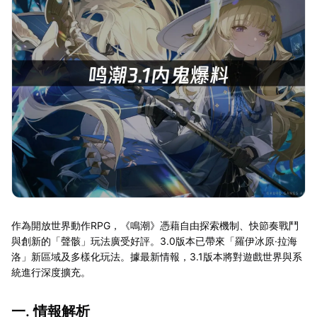
作為開放世界動作RPG，《鳴潮》憑藉自由探索機制、快節奏戰鬥
與創新的「聲骸」玩法廣受好評。3.0版本已帶來「羅伊冰原·拉海
洛」新區域及多樣化玩法。據最新情報，3.1版本將對遊戲世界與系
統進行深度擴充。
一. 情報解析