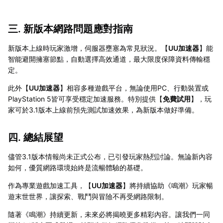
三. 新版本網路問題應對指南
新版本上線時玩家激增，伺服器壅塞為常見狀況。【
UU加速器
】能
智能避開擁塞節點，自動選擇高效通道，最大限度保障資料傳輸穩
定。
此外【
UU加速器
】相容多種遊戲平台，無論使用PC、行動裝置或
PlayStation 5皆可享受穩定加速服務。特別提供【
免費試用
】，玩
家可於3.1版本上線前預先測試加速效果，為新版本做好準備。
四. 總結展望
儘管3.1版本情報尚未正式公布，已引發玩家熱烈討論。無論新內容
如何，優質網路環境始終是流暢體驗的基礎。
作為專業遊戲加速工具，【
UU加速器
】將持續協助《鳴潮》玩家暢
遊末世世界，讓探索、戰鬥與冒險不再受網路限制。
隨著《鳴潮》持續更新，未來必將揭曉更多精彩內容。讓我們一同