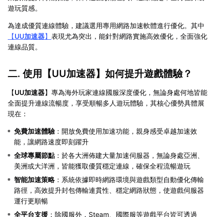
遊玩質感。
為達成優質連線體驗，建議選用專用網路加速軟體進行優化。其中
【
UU加速器
】
表現尤為突出，能針對網路實施高效優化，全面強化
連線品質。
二. 使用【
UU加速器
】如何提升遊戲體驗？
【
UU加速器
】專為海外玩家連線國服深度優化，無論身處何地皆能
全面提升連線流暢度，享受順暢多人遊玩體驗，其核心優勢具體展
現在：
免費加速體驗
：開放免費使用加速功能，親身感受卓越加速效
能，讓網路速度即刻躍升
全球專屬節點
：於各大洲佈建大量加速伺服器，無論身處亞洲、
美洲或大洋洲，皆能獲取優質穩定連線，確保全程流暢遊玩
智能加速策略
：系統依據即時網路環境與遊戲類型自動優化傳輸
路徑，高效提升封包傳輸連貫性、穩定網路狀態，使遊戲伺服器
運行更順暢
全平台支援
：除國服外，Steam、國際服等遊戲平台皆可透過