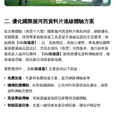
二. 優化國際服河西資料片連線體驗方案
欲完整體驗《燕雲十六聲》國際服河西資料片精彩內容，網路優化
至關重要。採用專業遊戲加速工具是提升連線品質的主流選擇，例
如網易【
UU加速器
】，以「高效穩定」為核心優勢，專為優化國際
服遊戲連線品質設計。尤其在遊玩《燕雲》河西版本、進行副本探
索或多人協作任務時，【
UU加速器
】能有效優化資料傳輸路徑，確
保連線流暢，助玩家沉浸探索新地圖。
實際應用中，【
UU加速器
】主要提供以下助益：
免費加速
：可參與免費加速方案，提升網路傳輸效率
穩傳防護機制
：針對校園網路、公共WiFi等環境強化優化，保障
資料傳輸完整性
高速專線傳輸
：有效讓偏遠地區玩家獲得流暢體驗
智能區服切換
：支援一鍵切換加速目標區服，優化IP穩定性